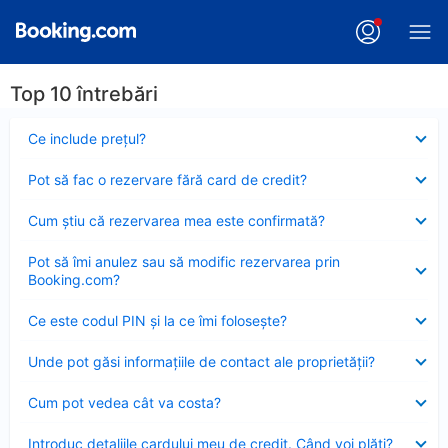
Top 10 întrebări
Element
Ce include preţul?
închis
Element
Pot să fac o rezervare fără card de credit?
închis
Element
Cum ştiu că rezervarea mea este confirmată?
închis
Element
Pot să îmi anulez sau să modific rezervarea prin
închis
Booking.com?
Element
Ce este codul PIN şi la ce îmi foloseşte?
închis
Element
Unde pot găsi informațiile de contact ale proprietății?
închis
Element
Cum pot vedea cât va costa?
închis
Element
Introduc detaliile cardului meu de credit. Când voi plăti?