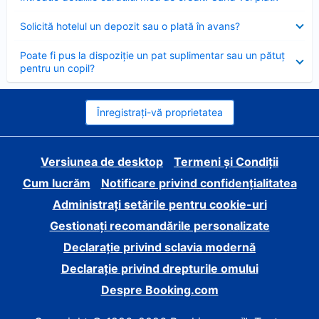
închis
Element
Solicită hotelul un depozit sau o plată în avans?
închis
Element
Poate fi pus la dispoziție un pat suplimentar sau un pătuț
închis
pentru un copil?
Înregistrați-vă proprietatea
Versiunea de desktop
Termeni și Condiții
Cum lucrăm
Notificare privind confidențialitatea
Administrați setările pentru cookie-uri
Gestionați recomandările personalizate
Declarație privind sclavia modernă
Declarație privind drepturile omului
Despre Booking.com