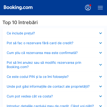
Top 10 întrebări
Element
Ce include preţul?
închis
Element
Pot să fac o rezervare fără card de credit?
închis
Element
Cum ştiu că rezervarea mea este confirmată?
închis
Element
Pot să îmi anulez sau să modific rezervarea prin
închis
Booking.com?
Element
Ce este codul PIN şi la ce îmi foloseşte?
închis
Element
Unde pot găsi informațiile de contact ale proprietății?
închis
Element
Cum pot vedea cât va costa?
închis
Element
Introduc detaliile cardului meu de credit. Când voi plăti?