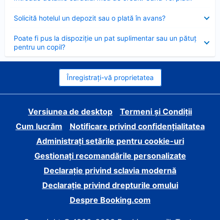
închis
Element
Solicită hotelul un depozit sau o plată în avans?
închis
Element
Poate fi pus la dispoziție un pat suplimentar sau un pătuț
închis
pentru un copil?
Înregistrați-vă proprietatea
Versiunea de desktop
Termeni și Condiții
Cum lucrăm
Notificare privind confidențialitatea
Administrați setările pentru cookie-uri
Gestionați recomandările personalizate
Declarație privind sclavia modernă
Declarație privind drepturile omului
Despre Booking.com