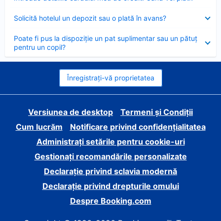
închis
Element
Solicită hotelul un depozit sau o plată în avans?
închis
Element
Poate fi pus la dispoziție un pat suplimentar sau un pătuț
închis
pentru un copil?
Înregistrați-vă proprietatea
Versiunea de desktop
Termeni și Condiții
Cum lucrăm
Notificare privind confidențialitatea
Administrați setările pentru cookie-uri
Gestionați recomandările personalizate
Declarație privind sclavia modernă
Declarație privind drepturile omului
Despre Booking.com