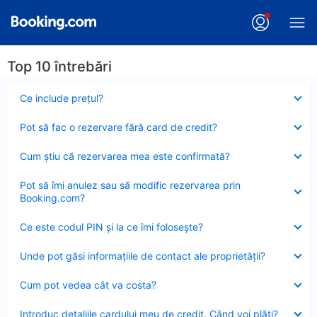
Top 10 întrebări
Element
Ce include preţul?
închis
Element
Pot să fac o rezervare fără card de credit?
închis
Element
Cum ştiu că rezervarea mea este confirmată?
închis
Element
Pot să îmi anulez sau să modific rezervarea prin
închis
Booking.com?
Element
Ce este codul PIN şi la ce îmi foloseşte?
închis
Element
Unde pot găsi informațiile de contact ale proprietății?
închis
Element
Cum pot vedea cât va costa?
închis
Element
Introduc detaliile cardului meu de credit. Când voi plăti?