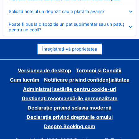
închis
Element
Solicită hotelul un depozit sau o plată în avans?
închis
Element
Poate fi pus la dispoziție un pat suplimentar sau un pătuț
închis
pentru un copil?
Înregistrați-vă proprietatea
Versiunea de desktop
Termeni și Condiții
Cum lucrăm
Notificare privind confidențialitatea
Administrați setările pentru cookie-uri
Gestionați recomandările personalizate
Declarație privind sclavia modernă
Declarație privind drepturile omului
Despre Booking.com