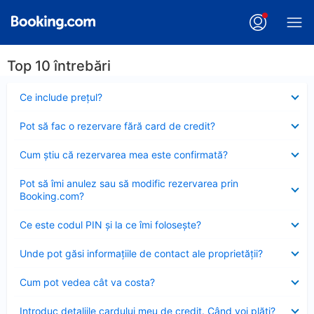
Top 10 întrebări
Element
Ce include preţul?
închis
Element
Pot să fac o rezervare fără card de credit?
închis
Element
Cum ştiu că rezervarea mea este confirmată?
închis
Element
Pot să îmi anulez sau să modific rezervarea prin
închis
Booking.com?
Element
Ce este codul PIN şi la ce îmi foloseşte?
închis
Element
Unde pot găsi informațiile de contact ale proprietății?
închis
Element
Cum pot vedea cât va costa?
închis
Element
Introduc detaliile cardului meu de credit. Când voi plăti?