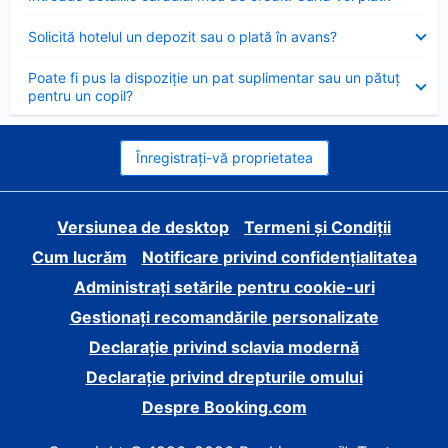
închis
Element
Solicită hotelul un depozit sau o plată în avans?
închis
Element
Poate fi pus la dispoziție un pat suplimentar sau un pătuț
închis
pentru un copil?
Înregistrați-vă proprietatea
Versiunea de desktop
Termeni și Condiții
Cum lucrăm
Notificare privind confidențialitatea
Administrați setările pentru cookie-uri
Gestionați recomandările personalizate
Declarație privind sclavia modernă
Declarație privind drepturile omului
Despre Booking.com