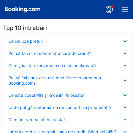
Top 10 întrebări
Element
Ce include preţul?
închis
Element
Pot să fac o rezervare fără card de credit?
închis
Element
Cum ştiu că rezervarea mea este confirmată?
închis
Element
Pot să îmi anulez sau să modific rezervarea prin
închis
Booking.com?
Element
Ce este codul PIN şi la ce îmi foloseşte?
închis
Element
Unde pot găsi informațiile de contact ale proprietății?
închis
Element
Cum pot vedea cât va costa?
închis
Element
Introduc detaliile cardului meu de credit. Când voi plăti?