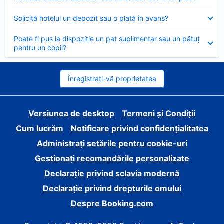
închis
Element
Solicită hotelul un depozit sau o plată în avans?
închis
Element
Poate fi pus la dispoziție un pat suplimentar sau un pătuț
închis
pentru un copil?
Înregistrați-vă proprietatea
Versiunea de desktop
Termeni și Condiții
Cum lucrăm
Notificare privind confidențialitatea
Administrați setările pentru cookie-uri
Gestionați recomandările personalizate
Declarație privind sclavia modernă
Declarație privind drepturile omului
Despre Booking.com