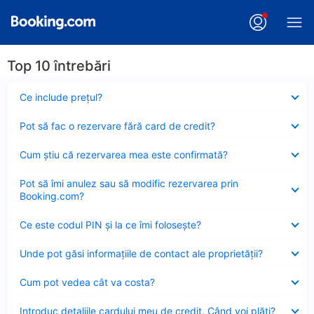
Top 10 întrebări
Element
Ce include preţul?
închis
Element
Pot să fac o rezervare fără card de credit?
închis
Element
Cum ştiu că rezervarea mea este confirmată?
închis
Element
Pot să îmi anulez sau să modific rezervarea prin
închis
Booking.com?
Element
Ce este codul PIN şi la ce îmi foloseşte?
închis
Element
Unde pot găsi informațiile de contact ale proprietății?
închis
Element
Cum pot vedea cât va costa?
închis
Element
Introduc detaliile cardului meu de credit. Când voi plăti?