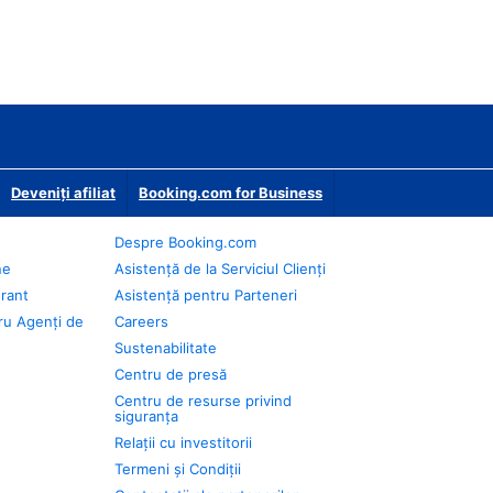
Deveniţi afiliat
Booking.com for Business
Despre Booking.com
ne
Asistență de la Serviciul Clienți
urant
Asistență pentru Parteneri
ru Agenți de
Careers
Sustenabilitate
Centru de presă
Centru de resurse privind
siguranța
Relații cu investitorii
Termeni și Condiții