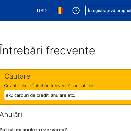
USD
Primiți asistență cu pri
Înregistrați-vă proprie
Alegeţi moneda. Moneda actuală este Dol
Alegeți limba. Limba actuală est
Întrebări frecvente
Căutare
Cuvinte-cheie ˝Întrebări frecvente˝ sau subiect
Anulări
Pot să-mi anulez rezervarea?