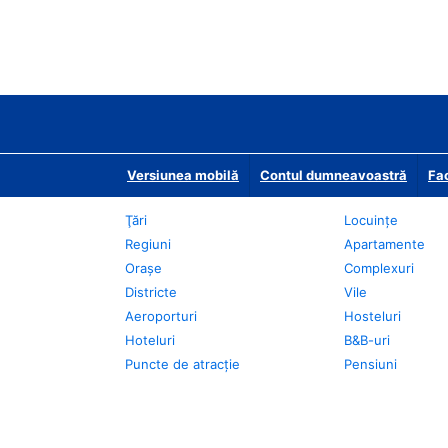
Versiunea mobilă
Contul dumneavoastră
Fac
Ţări
Locuințe
Regiuni
Apartamente
Oraşe
Complexuri
Districte
Vile
Aeroporturi
Hosteluri
Hoteluri
B&B-uri
Puncte de atracţie
Pensiuni