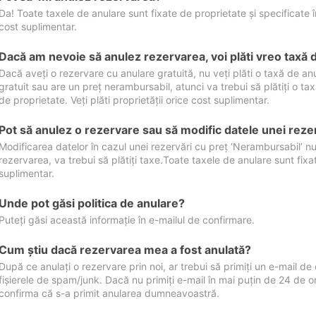
Da! Toate taxele de anulare sunt fixate de proprietate și specificate în 
cost suplimentar.
Dacă am nevoie să anulez rezervarea, voi plăti vreo taxă 
Dacă aveți o rezervare cu anulare gratuită, nu veți plăti o taxă de a
gratuit sau are un preț nerambursabil, atunci va trebui să plătiți o ta
de proprietate. Veți plăti proprietății orice cost suplimentar.
Pot să anulez o rezervare sau să modific datele unei reze
Modificarea datelor în cazul unei rezervări cu preț ‘Nerambursabil’ nu
rezervarea, va trebui să plătiți taxe.Toate taxele de anulare sunt fixate
suplimentar.
Unde pot găsi politica de anulare?
Puteți găsi această informație în e-mailul de confirmare.
Cum ştiu dacă rezervarea mea a fost anulată?
După ce anulați o rezervare prin noi, ar trebui să primiți un e-mail de c
fișierele de spam/junk. Dacă nu primiți e-mail în mai puțin de 24 de 
confirma că s-a primit anularea dumneavoastră.