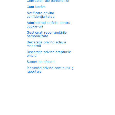
Contestații ale partenerilor
Cum lucrăm
Notificare privind
confidențialitatea
Administrați setările pentru
cookie-uri
Gestionați recomandările
personalizate
Declarație privind sclavia
modernă
Declarație privind drepturile
omului
Suport de afaceri
Îndrumări privind conținutul și
raportare