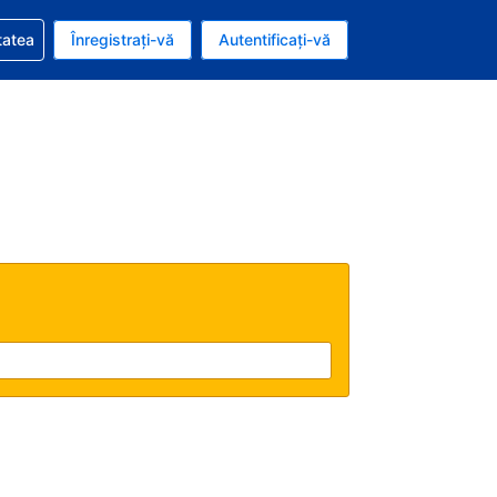
vire la rezervarea dvs.
tatea
Înregistrați-vă
Autentificați-vă
ar american
e Română