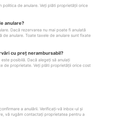
politica de anulare. Veți plăti proprietății orice
de anulare?
nulare. Dacă rezervarea nu mai poate fi anulată
xă de anulare. Toate taxele de anulare sunt fixate
rvări cu preţ nerambursabil?
 este posibilă. Dacă alegeți să anulați
 de proprietate. Veți plăti proprietății orice cost
onfirmare a anulării. Verificați-vă inbox-ul și
ore, vă rugăm contactați proprietatea pentru a