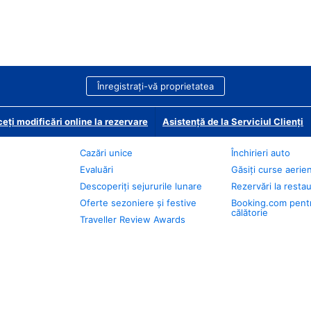
Înregistrați-vă proprietatea
eți modificări online la rezervare
Asistență de la Serviciul Clienți
Cazări unice
Închirieri auto
Evaluări
Găsiți curse aerie
Descoperiți sejururile lunare
Rezervări la resta
Oferte sezoniere și festive
Booking.com pent
călătorie
Traveller Review Awards