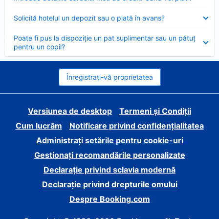
închis
Element
Solicită hotelul un depozit sau o plată în avans?
închis
Element
Poate fi pus la dispoziție un pat suplimentar sau un pătuț
închis
pentru un copil?
Înregistrați-vă proprietatea
Versiunea de desktop
Termeni și Condiții
Cum lucrăm
Notificare privind confidențialitatea
Administrați setările pentru cookie-uri
Gestionați recomandările personalizate
Declarație privind sclavia modernă
Declarație privind drepturile omului
Despre Booking.com