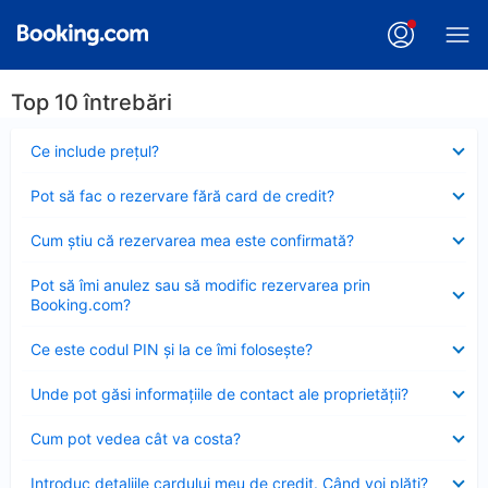
Top 10 întrebări
Element
Ce include preţul?
închis
Element
Pot să fac o rezervare fără card de credit?
închis
Element
Cum ştiu că rezervarea mea este confirmată?
închis
Element
Pot să îmi anulez sau să modific rezervarea prin
închis
Booking.com?
Element
Ce este codul PIN şi la ce îmi foloseşte?
închis
Element
Unde pot găsi informațiile de contact ale proprietății?
închis
Element
Cum pot vedea cât va costa?
închis
Element
Introduc detaliile cardului meu de credit. Când voi plăti?