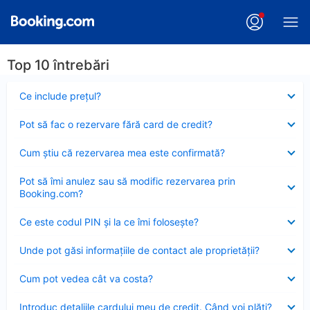
Top 10 întrebări
Element
Ce include preţul?
închis
Element
Pot să fac o rezervare fără card de credit?
închis
Element
Cum ştiu că rezervarea mea este confirmată?
închis
Element
Pot să îmi anulez sau să modific rezervarea prin
închis
Booking.com?
Element
Ce este codul PIN şi la ce îmi foloseşte?
închis
Element
Unde pot găsi informațiile de contact ale proprietății?
închis
Element
Cum pot vedea cât va costa?
închis
Element
Introduc detaliile cardului meu de credit. Când voi plăti?