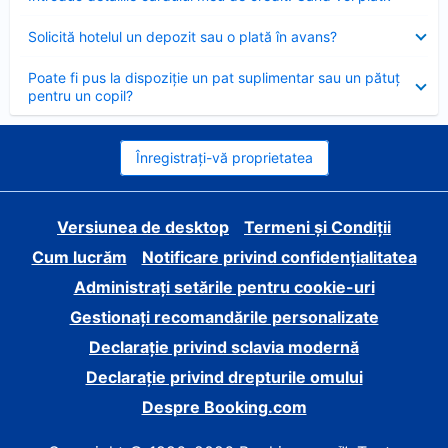
închis
Element
Solicită hotelul un depozit sau o plată în avans?
închis
Element
Poate fi pus la dispoziție un pat suplimentar sau un pătuț
închis
pentru un copil?
Înregistrați-vă proprietatea
Versiunea de desktop
Termeni și Condiții
Cum lucrăm
Notificare privind confidențialitatea
Administrați setările pentru cookie-uri
Gestionați recomandările personalizate
Declarație privind sclavia modernă
Declarație privind drepturile omului
Despre Booking.com