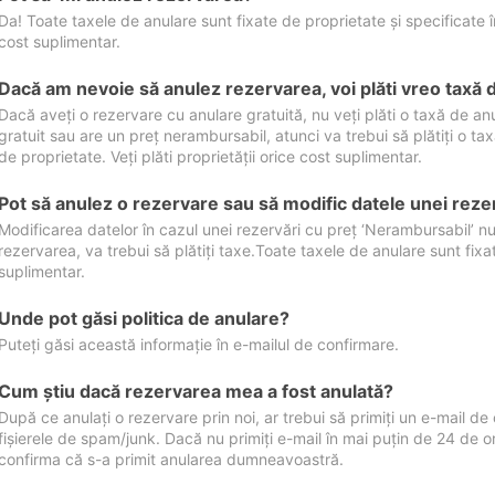
Da! Toate taxele de anulare sunt fixate de proprietate și specificate în 
cost suplimentar.
Dacă am nevoie să anulez rezervarea, voi plăti vreo taxă 
Dacă aveți o rezervare cu anulare gratuită, nu veți plăti o taxă de a
gratuit sau are un preț nerambursabil, atunci va trebui să plătiți o ta
de proprietate. Veți plăti proprietății orice cost suplimentar.
Pot să anulez o rezervare sau să modific datele unei reze
Modificarea datelor în cazul unei rezervări cu preț ‘Nerambursabil’ nu
rezervarea, va trebui să plătiți taxe.Toate taxele de anulare sunt fixate
suplimentar.
Unde pot găsi politica de anulare?
Puteți găsi această informație în e-mailul de confirmare.
Cum ştiu dacă rezervarea mea a fost anulată?
După ce anulați o rezervare prin noi, ar trebui să primiți un e-mail de c
fișierele de spam/junk. Dacă nu primiți e-mail în mai puțin de 24 de 
confirma că s-a primit anularea dumneavoastră.