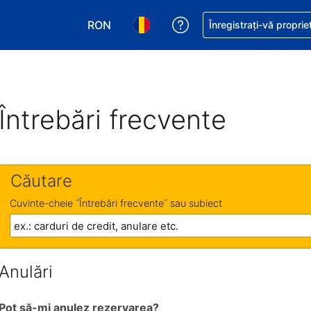
RON
Primiți asistență cu pri
Înregistrați-vă proprie
Alegeţi moneda. Moneda actuală este Le
Alegeți limba. Limba actuală est
Întrebări frecvente
Căutare
Cuvinte-cheie ˝Întrebări frecvente˝ sau subiect
Anulări
Pot să-mi anulez rezervarea?