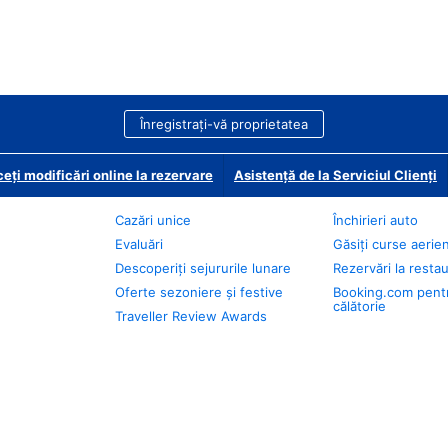
Înregistrați-vă proprietatea
eți modificări online la rezervare
Asistență de la Serviciul Clienți
Cazări unice
Închirieri auto
Evaluări
Găsiți curse aerie
Descoperiți sejururile lunare
Rezervări la resta
Oferte sezoniere și festive
Booking.com pent
călătorie
Traveller Review Awards