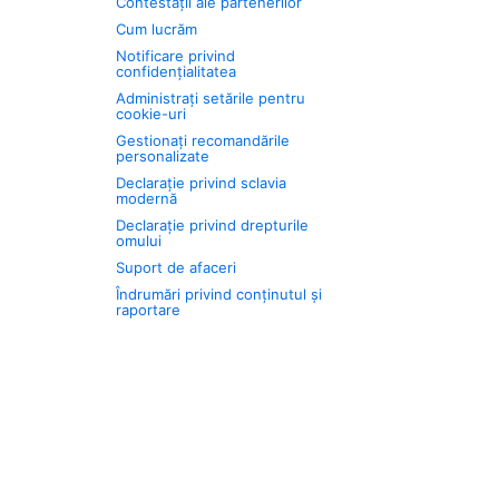
Contestații ale partenerilor
Cum lucrăm
Notificare privind
confidențialitatea
Administrați setările pentru
cookie-uri
Gestionați recomandările
personalizate
Declarație privind sclavia
modernă
Declarație privind drepturile
omului
Suport de afaceri
Îndrumări privind conținutul și
raportare