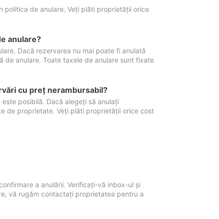
politica de anulare. Veți plăti proprietății orice
de anulare?
nulare. Dacă rezervarea nu mai poate fi anulată
xă de anulare. Toate taxele de anulare sunt fixate
rvări cu preţ nerambursabil?
 este posibilă. Dacă alegeți să anulați
 de proprietate. Veți plăti proprietății orice cost
onfirmare a anulării. Verificați-vă inbox-ul și
ore, vă rugăm contactați proprietatea pentru a