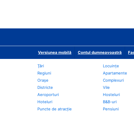
Versiunea mobilă
Contul dumneavoastră
Fac
Ţări
Locuințe
Regiuni
Apartamente
Oraşe
Complexuri
Districte
Vile
Aeroporturi
Hosteluri
Hoteluri
B&B-uri
Puncte de atracţie
Pensiuni