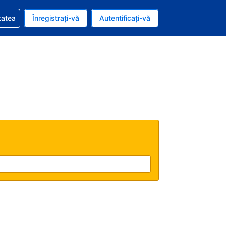
vire la rezervarea dvs.
tatea
Înregistrați-vă
Autentificați-vă
u nou românesc
e Română