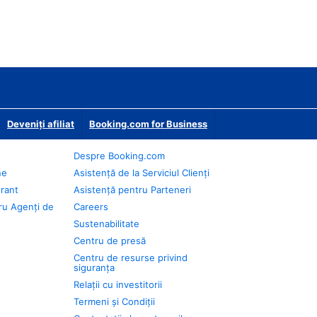
Deveniţi afiliat
Booking.com for Business
Despre Booking.com
ne
Asistență de la Serviciul Clienți
urant
Asistență pentru Parteneri
ru Agenți de
Careers
Sustenabilitate
Centru de presă
Centru de resurse privind
siguranța
Relații cu investitorii
Termeni și Condiții