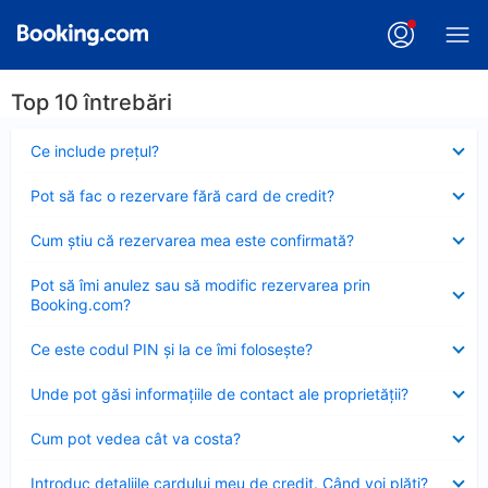
Top 10 întrebări
Element
Ce include preţul?
închis
Element
Pot să fac o rezervare fără card de credit?
închis
Element
Cum ştiu că rezervarea mea este confirmată?
închis
Element
Pot să îmi anulez sau să modific rezervarea prin
închis
Booking.com?
Element
Ce este codul PIN şi la ce îmi foloseşte?
închis
Element
Unde pot găsi informațiile de contact ale proprietății?
închis
Element
Cum pot vedea cât va costa?
închis
Element
Introduc detaliile cardului meu de credit. Când voi plăti?