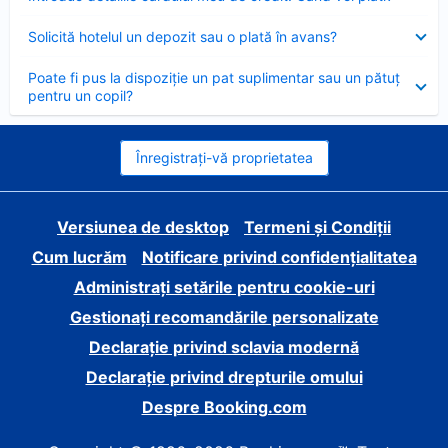
închis
Element
Solicită hotelul un depozit sau o plată în avans?
închis
Element
Poate fi pus la dispoziție un pat suplimentar sau un pătuț
închis
pentru un copil?
Înregistrați-vă proprietatea
Versiunea de desktop
Termeni și Condiții
Cum lucrăm
Notificare privind confidențialitatea
Administrați setările pentru cookie-uri
Gestionați recomandările personalizate
Declarație privind sclavia modernă
Declarație privind drepturile omului
Despre Booking.com