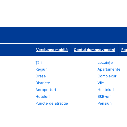
Versiunea mobilă
Contul dumneavoastră
Fac
Ţări
Locuințe
Regiuni
Apartamente
Oraşe
Complexuri
Districte
Vile
Aeroporturi
Hosteluri
Hoteluri
B&B-uri
Puncte de atracţie
Pensiuni