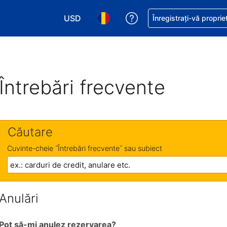
USD
Primiți asistență cu pri
Înregistrați-vă proprie
Alegeţi moneda. Moneda actuală este Dol
Alegeți limba. Limba actuală est
Întrebări frecvente
Căutare
Cuvinte-cheie ˝Întrebări frecvente˝ sau subiect
Anulări
Pot să-mi anulez rezervarea?