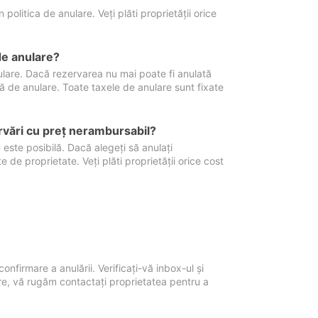
politica de anulare. Veți plăti proprietății orice
de anulare?
nulare. Dacă rezervarea nu mai poate fi anulată
xă de anulare. Toate taxele de anulare sunt fixate
rvări cu preţ nerambursabil?
 este posibilă. Dacă alegeți să anulați
 de proprietate. Veți plăti proprietății orice cost
onfirmare a anulării. Verificați-vă inbox-ul și
ore, vă rugăm contactați proprietatea pentru a