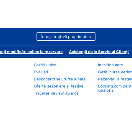
Înregistrați-vă proprietatea
eți modificări online la rezervare
Asistență de la Serviciul Clienți
Cazări unice
Închirieri auto
Evaluări
Găsiți curse aerie
Descoperiți sejururile lunare
Rezervări la resta
Oferte sezoniere și festive
Booking.com pent
călătorie
Traveller Review Awards