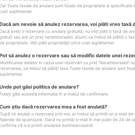
Da! Toate taxele de anulare sunt fixate de proprietate și specificate în 
cost suplimentar.
Dacă am nevoie să anulez rezervarea, voi plăti vreo taxă 
Dacă aveți o rezervare cu anulare gratuită, nu veți plăti o taxă de a
gratuit sau are un preț nerambursabil, atunci va trebui să plătiți o ta
de proprietate. Veți plăti proprietății orice cost suplimentar.
Pot să anulez o rezervare sau să modific datele unei reze
Modificarea datelor în cazul unei rezervări cu preț ‘Nerambursabil’ nu
rezervarea, va trebui să plătiți taxe.Toate taxele de anulare sunt fixate
suplimentar.
Unde pot găsi politica de anulare?
Puteți găsi această informație în e-mailul de confirmare.
Cum ştiu dacă rezervarea mea a fost anulată?
După ce anulați o rezervare prin noi, ar trebui să primiți un e-mail de c
fișierele de spam/junk. Dacă nu primiți e-mail în mai puțin de 24 de 
confirma că s-a primit anularea dumneavoastră.