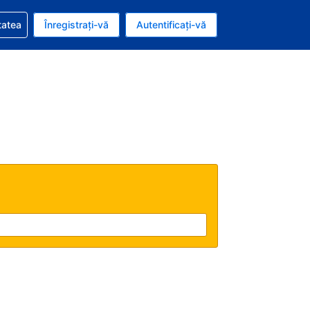
vire la rezervarea dvs.
tatea
Înregistrați-vă
Autentificați-vă
ar american
e Română