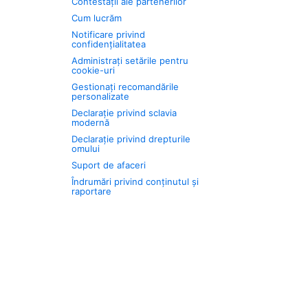
Contestații ale partenerilor
Cum lucrăm
Notificare privind
confidențialitatea
Administrați setările pentru
cookie-uri
Gestionați recomandările
personalizate
Declarație privind sclavia
modernă
Declarație privind drepturile
omului
Suport de afaceri
Îndrumări privind conținutul și
raportare