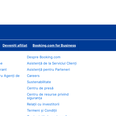
Deveniţi afiliat
Booking.com for Business
Despre Booking.com
ne
Asistență de la Serviciul Clienți
urant
Asistență pentru Parteneri
ru Agenți de
Careers
Sustenabilitate
Centru de presă
Centru de resurse privind
siguranța
Relații cu investitorii
Termeni și Condiții