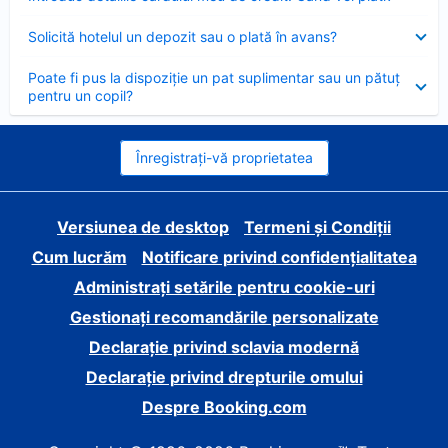
închis
Element
Solicită hotelul un depozit sau o plată în avans?
închis
Element
Poate fi pus la dispoziție un pat suplimentar sau un pătuț
închis
pentru un copil?
Înregistrați-vă proprietatea
Versiunea de desktop
Termeni și Condiții
Cum lucrăm
Notificare privind confidențialitatea
Administrați setările pentru cookie-uri
Gestionați recomandările personalizate
Declarație privind sclavia modernă
Declarație privind drepturile omului
Despre Booking.com