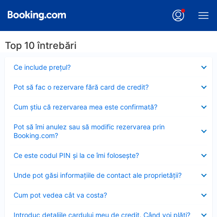
Top 10 întrebări
Element
Ce include preţul?
închis
Element
Pot să fac o rezervare fără card de credit?
închis
Element
Cum ştiu că rezervarea mea este confirmată?
închis
Element
Pot să îmi anulez sau să modific rezervarea prin
închis
Booking.com?
Element
Ce este codul PIN şi la ce îmi foloseşte?
închis
Element
Unde pot găsi informațiile de contact ale proprietății?
închis
Element
Cum pot vedea cât va costa?
închis
Element
Introduc detaliile cardului meu de credit. Când voi plăti?