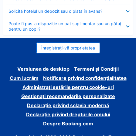
închis
Element
Solicită hotelul un depozit sau o plată în avans?
închis
Element
Poate fi pus la dispoziție un pat suplimentar sau un pătuț
închis
pentru un copil?
Înregistrați-vă proprietatea
Versiunea de desktop
Termeni și Condiții
Cum lucrăm
Notificare privind confidențialitatea
Administrați setările pentru cookie-uri
Gestionați recomandările personalizate
Declarație privind sclavia modernă
Declarație privind drepturile omului
Despre Booking.com