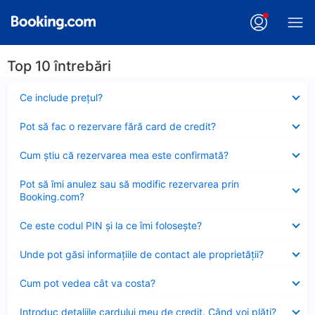
Top 10 întrebări
Element
Ce include preţul?
închis
Element
Pot să fac o rezervare fără card de credit?
închis
Element
Cum ştiu că rezervarea mea este confirmată?
închis
Element
Pot să îmi anulez sau să modific rezervarea prin
închis
Booking.com?
Element
Ce este codul PIN şi la ce îmi foloseşte?
închis
Element
Unde pot găsi informațiile de contact ale proprietății?
închis
Element
Cum pot vedea cât va costa?
închis
Element
Introduc detaliile cardului meu de credit. Când voi plăti?