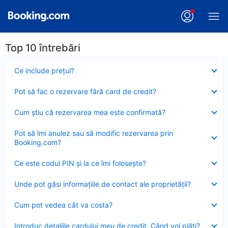
Top 10 întrebări
Element
Ce include preţul?
închis
Element
Pot să fac o rezervare fără card de credit?
închis
Element
Cum ştiu că rezervarea mea este confirmată?
închis
Element
Pot să îmi anulez sau să modific rezervarea prin
închis
Booking.com?
Element
Ce este codul PIN şi la ce îmi foloseşte?
închis
Element
Unde pot găsi informațiile de contact ale proprietății?
închis
Element
Cum pot vedea cât va costa?
închis
Element
Introduc detaliile cardului meu de credit. Când voi plăti?