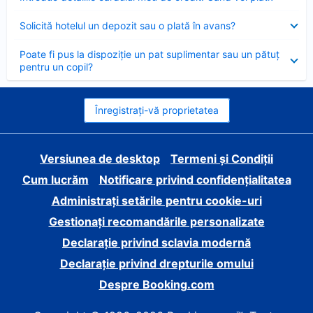
închis
Element
Solicită hotelul un depozit sau o plată în avans?
închis
Element
Poate fi pus la dispoziție un pat suplimentar sau un pătuț
închis
pentru un copil?
Înregistrați-vă proprietatea
Versiunea de desktop
Termeni și Condiții
Cum lucrăm
Notificare privind confidențialitatea
Administrați setările pentru cookie-uri
Gestionați recomandările personalizate
Declarație privind sclavia modernă
Declarație privind drepturile omului
Despre Booking.com