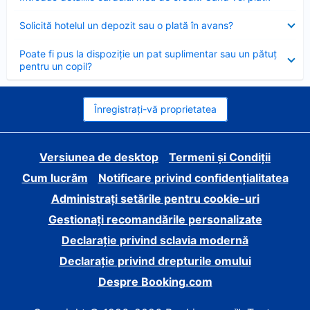
închis
Element
Solicită hotelul un depozit sau o plată în avans?
închis
Element
Poate fi pus la dispoziție un pat suplimentar sau un pătuț
închis
pentru un copil?
Înregistrați-vă proprietatea
Versiunea de desktop
Termeni și Condiții
Cum lucrăm
Notificare privind confidențialitatea
Administrați setările pentru cookie-uri
Gestionați recomandările personalizate
Declarație privind sclavia modernă
Declarație privind drepturile omului
Despre Booking.com