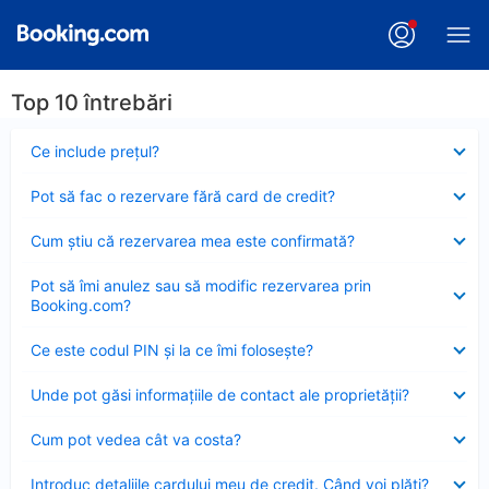
Top 10 întrebări
Element
Ce include preţul?
închis
Element
Pot să fac o rezervare fără card de credit?
închis
Element
Cum ştiu că rezervarea mea este confirmată?
închis
Element
Pot să îmi anulez sau să modific rezervarea prin
închis
Booking.com?
Element
Ce este codul PIN şi la ce îmi foloseşte?
închis
Element
Unde pot găsi informațiile de contact ale proprietății?
închis
Element
Cum pot vedea cât va costa?
închis
Element
Introduc detaliile cardului meu de credit. Când voi plăti?