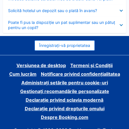
închis
Element
Solicită hotelul un depozit sau o plată în avans?
închis
Element
Poate fi pus la dispoziție un pat suplimentar sau un pătuț
închis
pentru un copil?
Înregistrați-vă proprietatea
Versiunea de desktop
Termeni și Condiții
Cum lucrăm
Notificare privind confidențialitatea
Administrați setările pentru cookie-uri
Gestionați recomandările personalizate
Declarație privind sclavia modernă
Declarație privind drepturile omului
Despre Booking.com