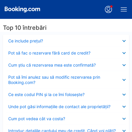
Top 10 întrebări
Element
Ce include preţul?
închis
Element
Pot să fac o rezervare fără card de credit?
închis
Element
Cum ştiu că rezervarea mea este confirmată?
închis
Element
Pot să îmi anulez sau să modific rezervarea prin
închis
Booking.com?
Element
Ce este codul PIN şi la ce îmi foloseşte?
închis
Element
Unde pot găsi informațiile de contact ale proprietății?
închis
Element
Cum pot vedea cât va costa?
închis
Element
Introduc detaliile cardului meu de credit. Când voi plăti?