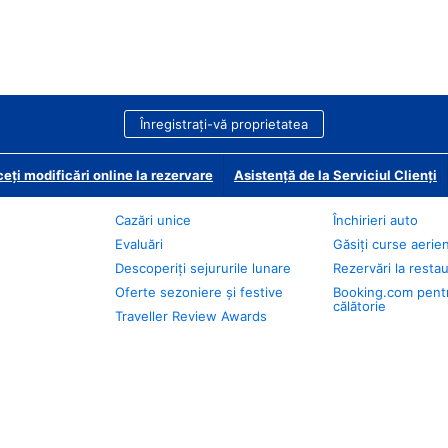
Înregistrați-vă proprietatea
eți modificări online la rezervare
Asistență de la Serviciul Clienți
Cazări unice
Închirieri auto
Evaluări
Găsiți curse aerie
Descoperiți sejururile lunare
Rezervări la resta
Oferte sezoniere și festive
Booking.com pent
călătorie
Traveller Review Awards