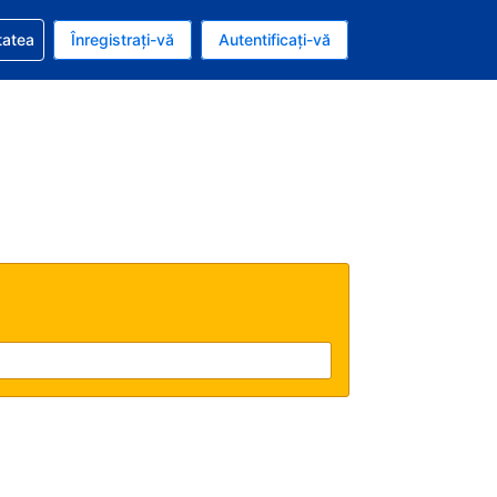
vire la rezervarea dvs.
tatea
Înregistrați-vă
Autentificați-vă
u nou românesc
e Română