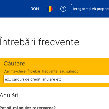
RON
Primiți asistență cu pri
Înregistrați-vă proprie
Alegeţi moneda. Moneda actuală este Le
Alegeți limba. Limba actuală est
Întrebări frecvente
Căutare
Cuvinte-cheie ˝Întrebări frecvente˝ sau subiect
Anulări
Pot să-mi anulez rezervarea?