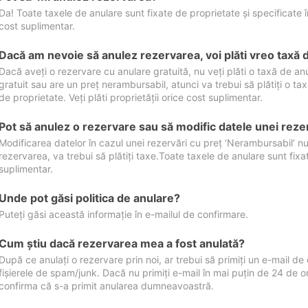
Da! Toate taxele de anulare sunt fixate de proprietate și specificate în 
cost suplimentar.
Dacă am nevoie să anulez rezervarea, voi plăti vreo taxă 
Dacă aveți o rezervare cu anulare gratuită, nu veți plăti o taxă de a
gratuit sau are un preț nerambursabil, atunci va trebui să plătiți o ta
de proprietate. Veți plăti proprietății orice cost suplimentar.
Pot să anulez o rezervare sau să modific datele unei reze
Modificarea datelor în cazul unei rezervări cu preț ‘Nerambursabil’ nu
rezervarea, va trebui să plătiți taxe.Toate taxele de anulare sunt fixate
suplimentar.
Unde pot găsi politica de anulare?
Puteți găsi această informație în e-mailul de confirmare.
Cum ştiu dacă rezervarea mea a fost anulată?
După ce anulați o rezervare prin noi, ar trebui să primiți un e-mail de c
fișierele de spam/junk. Dacă nu primiți e-mail în mai puțin de 24 de 
confirma că s-a primit anularea dumneavoastră.