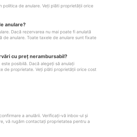
politica de anulare. Veți plăti proprietății orice
de anulare?
nulare. Dacă rezervarea nu mai poate fi anulată
xă de anulare. Toate taxele de anulare sunt fixate
rvări cu preţ nerambursabil?
 este posibilă. Dacă alegeți să anulați
 de proprietate. Veți plăti proprietății orice cost
onfirmare a anulării. Verificați-vă inbox-ul și
ore, vă rugăm contactați proprietatea pentru a