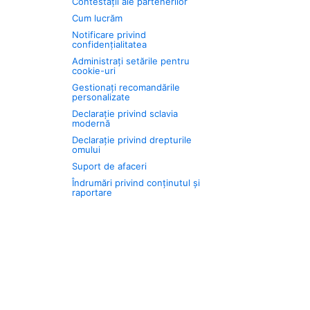
Contestații ale partenerilor
Cum lucrăm
Notificare privind
confidențialitatea
Administrați setările pentru
cookie-uri
Gestionați recomandările
personalizate
Declarație privind sclavia
modernă
Declarație privind drepturile
omului
Suport de afaceri
Îndrumări privind conținutul și
raportare