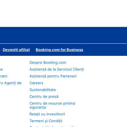
Deveniţi afiliat
Booking.com for Business
Despre Booking.com
ne
Asistență de la Serviciul Clienți
urant
Asistență pentru Parteneri
ru Agenți de
Careers
Sustenabilitate
Centru de presă
Centru de resurse privind
siguranța
Relații cu investitorii
Termeni și Condiții