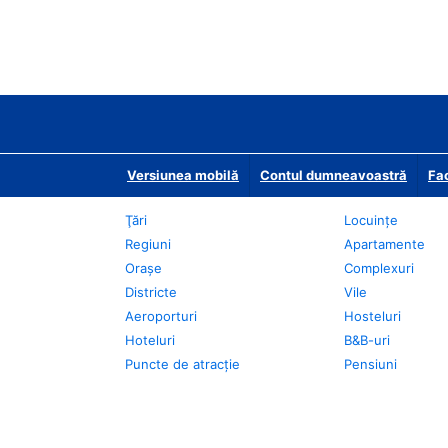
Versiunea mobilă
Contul dumneavoastră
Fac
Ţări
Locuințe
Regiuni
Apartamente
Oraşe
Complexuri
Districte
Vile
Aeroporturi
Hosteluri
Hoteluri
B&B-uri
Puncte de atracţie
Pensiuni