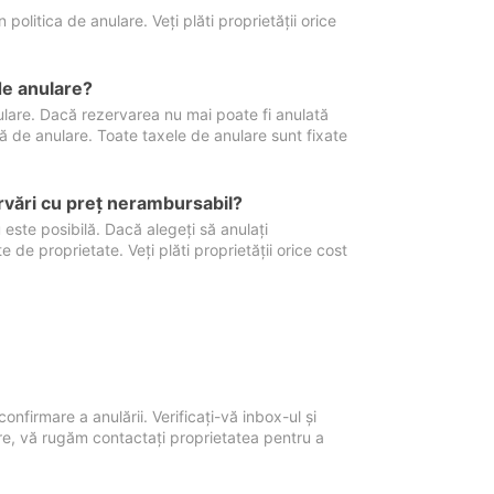
politica de anulare. Veți plăti proprietății orice
de anulare?
nulare. Dacă rezervarea nu mai poate fi anulată
xă de anulare. Toate taxele de anulare sunt fixate
rvări cu preţ nerambursabil?
 este posibilă. Dacă alegeți să anulați
 de proprietate. Veți plăti proprietății orice cost
onfirmare a anulării. Verificați-vă inbox-ul și
ore, vă rugăm contactați proprietatea pentru a