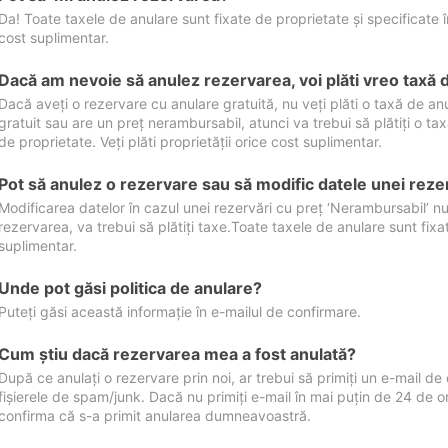
Da! Toate taxele de anulare sunt fixate de proprietate și specificate în 
cost suplimentar.
Dacă am nevoie să anulez rezervarea, voi plăti vreo taxă 
Dacă aveți o rezervare cu anulare gratuită, nu veți plăti o taxă de a
gratuit sau are un preț nerambursabil, atunci va trebui să plătiți o ta
de proprietate. Veți plăti proprietății orice cost suplimentar.
Pot să anulez o rezervare sau să modific datele unei reze
Modificarea datelor în cazul unei rezervări cu preț ‘Nerambursabil’ nu
rezervarea, va trebui să plătiți taxe.Toate taxele de anulare sunt fixate
suplimentar.
Unde pot găsi politica de anulare?
Puteți găsi această informație în e-mailul de confirmare.
Cum ştiu dacă rezervarea mea a fost anulată?
După ce anulați o rezervare prin noi, ar trebui să primiți un e-mail de c
fișierele de spam/junk. Dacă nu primiți e-mail în mai puțin de 24 de 
confirma că s-a primit anularea dumneavoastră.