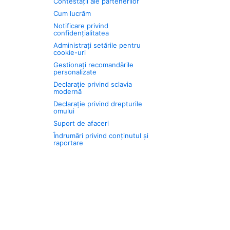
Contestații ale partenerilor
Cum lucrăm
Notificare privind
confidențialitatea
Administrați setările pentru
cookie-uri
Gestionați recomandările
personalizate
Declarație privind sclavia
modernă
Declarație privind drepturile
omului
Suport de afaceri
Îndrumări privind conținutul și
raportare