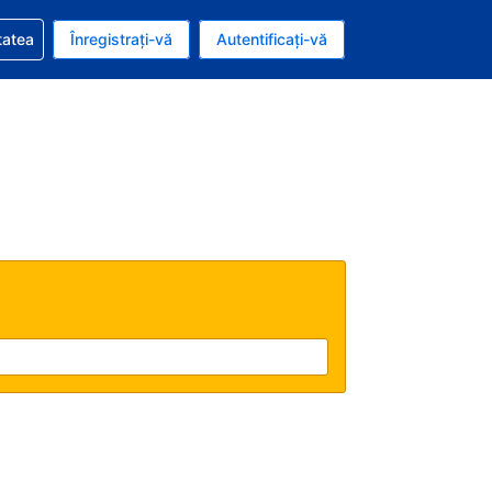
vire la rezervarea dvs.
tatea
Înregistrați-vă
Autentificați-vă
u nou românesc
e Română