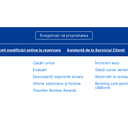
Înregistrați-vă proprietatea
eți modificări online la rezervare
Asistență de la Serviciul Clienți
Cazări unice
Închirieri auto
Evaluări
Găsiți curse aerie
Descoperiți sejururile lunare
Rezervări la resta
Oferte sezoniere și festive
Booking.com pent
călătorie
Traveller Review Awards