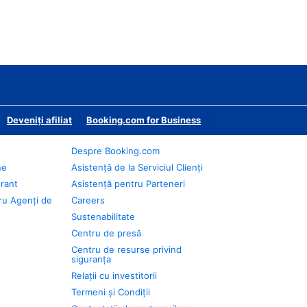
Deveniţi afiliat
Booking.com for Business
Despre Booking.com
ne
Asistență de la Serviciul Clienți
urant
Asistență pentru Parteneri
ru Agenți de
Careers
Sustenabilitate
Centru de presă
Centru de resurse privind
siguranța
Relații cu investitorii
Termeni și Condiții