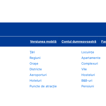
Versiunea mobilă
Contul dumneavoastră
Fac
Ţări
Locuințe
Regiuni
Apartamente
Oraşe
Complexuri
Districte
Vile
Aeroporturi
Hosteluri
Hoteluri
B&B-uri
Puncte de atracţie
Pensiuni