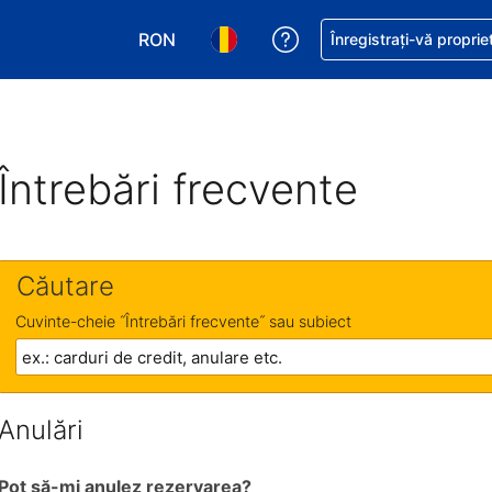
RON
Primiți asistență cu pri
Înregistrați-vă proprie
Alegeţi moneda. Moneda actuală este Le
Alegeți limba. Limba actuală est
Întrebări frecvente
Căutare
Cuvinte-cheie ˝Întrebări frecvente˝ sau subiect
Anulări
Pot să-mi anulez rezervarea?