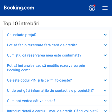
Top 10 întrebări
Element
Ce include preţul?
închis
Element
Pot să fac o rezervare fără card de credit?
închis
Element
Cum ştiu că rezervarea mea este confirmată?
închis
Element
Pot să îmi anulez sau să modific rezervarea prin
închis
Booking.com?
Element
Ce este codul PIN şi la ce îmi foloseşte?
închis
Element
Unde pot găsi informațiile de contact ale proprietății?
închis
Element
Cum pot vedea cât va costa?
închis
Element
Introduc detaliile cardului meu de credit. Când voi plăti?