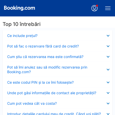
Top 10 întrebări
Element
Ce include preţul?
închis
Element
Pot să fac o rezervare fără card de credit?
închis
Element
Cum ştiu că rezervarea mea este confirmată?
închis
Element
Pot să îmi anulez sau să modific rezervarea prin
închis
Booking.com?
Element
Ce este codul PIN şi la ce îmi foloseşte?
închis
Element
Unde pot găsi informațiile de contact ale proprietății?
închis
Element
Cum pot vedea cât va costa?
închis
Element
Introduc detaliile cardului meu de credit. Când voi plăti?