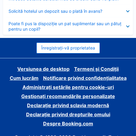
închis
Element
Solicită hotelul un depozit sau o plată în avans?
închis
Element
Poate fi pus la dispoziție un pat suplimentar sau un pătuț
închis
pentru un copil?
Înregistrați-vă proprietatea
Versiunea de desktop
Termeni și Condiții
Cum lucrăm
Notificare privind confidențialitatea
Administrați setările pentru cookie-uri
Gestionați recomandările personalizate
Declarație privind sclavia modernă
Declarație privind drepturile omului
Despre Booking.com