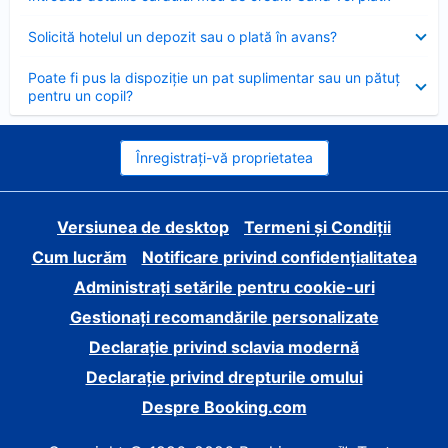
închis
Element
Solicită hotelul un depozit sau o plată în avans?
închis
Element
Poate fi pus la dispoziție un pat suplimentar sau un pătuț
închis
pentru un copil?
Înregistrați-vă proprietatea
Versiunea de desktop
Termeni și Condiții
Cum lucrăm
Notificare privind confidențialitatea
Administrați setările pentru cookie-uri
Gestionați recomandările personalizate
Declarație privind sclavia modernă
Declarație privind drepturile omului
Despre Booking.com