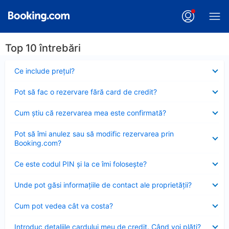
Top 10 întrebări
Element
Ce include preţul?
închis
Element
Pot să fac o rezervare fără card de credit?
închis
Element
Cum ştiu că rezervarea mea este confirmată?
închis
Element
Pot să îmi anulez sau să modific rezervarea prin
închis
Booking.com?
Element
Ce este codul PIN şi la ce îmi foloseşte?
închis
Element
Unde pot găsi informațiile de contact ale proprietății?
închis
Element
Cum pot vedea cât va costa?
închis
Element
Introduc detaliile cardului meu de credit. Când voi plăti?