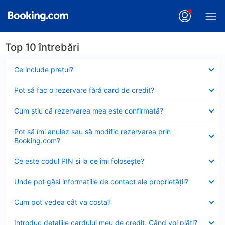
Top 10 întrebări
Element
Ce include preţul?
închis
Element
Pot să fac o rezervare fără card de credit?
închis
Element
Cum ştiu că rezervarea mea este confirmată?
închis
Element
Pot să îmi anulez sau să modific rezervarea prin
închis
Booking.com?
Element
Ce este codul PIN şi la ce îmi foloseşte?
închis
Element
Unde pot găsi informațiile de contact ale proprietății?
închis
Element
Cum pot vedea cât va costa?
închis
Element
Introduc detaliile cardului meu de credit. Când voi plăti?