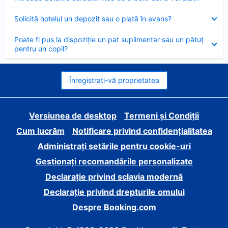
închis
Element
Solicită hotelul un depozit sau o plată în avans?
închis
Element
Poate fi pus la dispoziție un pat suplimentar sau un pătuț
închis
pentru un copil?
Înregistrați-vă proprietatea
Versiunea de desktop
Termeni și Condiții
Cum lucrăm
Notificare privind confidențialitatea
Administrați setările pentru cookie-uri
Gestionați recomandările personalizate
Declarație privind sclavia modernă
Declarație privind drepturile omului
Despre Booking.com