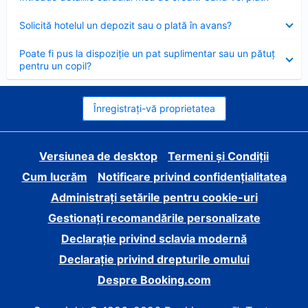
închis
Element
Solicită hotelul un depozit sau o plată în avans?
închis
Element
Poate fi pus la dispoziție un pat suplimentar sau un pătuț
închis
pentru un copil?
Înregistrați-vă proprietatea
Versiunea de desktop
Termeni și Condiții
Cum lucrăm
Notificare privind confidențialitatea
Administrați setările pentru cookie-uri
Gestionați recomandările personalizate
Declarație privind sclavia modernă
Declarație privind drepturile omului
Despre Booking.com