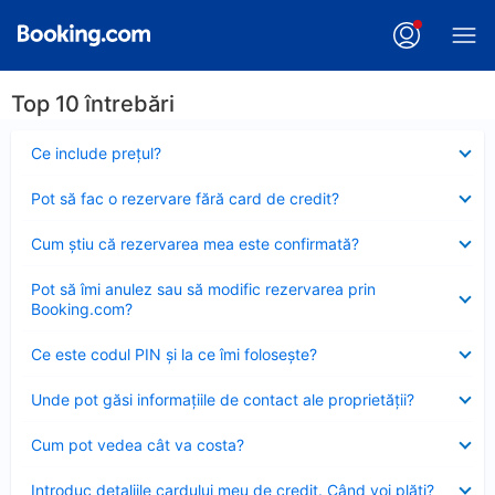
Top 10 întrebări
Element
Ce include preţul?
închis
Element
Pot să fac o rezervare fără card de credit?
închis
Element
Cum ştiu că rezervarea mea este confirmată?
închis
Element
Pot să îmi anulez sau să modific rezervarea prin
închis
Booking.com?
Element
Ce este codul PIN şi la ce îmi foloseşte?
închis
Element
Unde pot găsi informațiile de contact ale proprietății?
închis
Element
Cum pot vedea cât va costa?
închis
Element
Introduc detaliile cardului meu de credit. Când voi plăti?