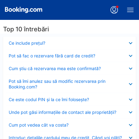
Top 10 întrebări
Element
Ce include preţul?
închis
Element
Pot să fac o rezervare fără card de credit?
închis
Element
Cum ştiu că rezervarea mea este confirmată?
închis
Element
Pot să îmi anulez sau să modific rezervarea prin
închis
Booking.com?
Element
Ce este codul PIN şi la ce îmi foloseşte?
închis
Element
Unde pot găsi informațiile de contact ale proprietății?
închis
Element
Cum pot vedea cât va costa?
închis
Element
Introduc detaliile cardului meu de credit. Când voi plăti?