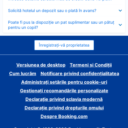
închis
Element
Solicită hotelul un depozit sau o plată în avans?
închis
Element
Poate fi pus la dispoziție un pat suplimentar sau un pătuț
închis
pentru un copil?
Înregistrați-vă proprietatea
Versiunea de desktop
Termeni și Condiții
Cum lucrăm
Notificare privind confidențialitatea
Administrați setările pentru cookie-uri
Gestionați recomandările personalizate
Declarație privind sclavia modernă
Declarație privind drepturile omului
Despre Booking.com