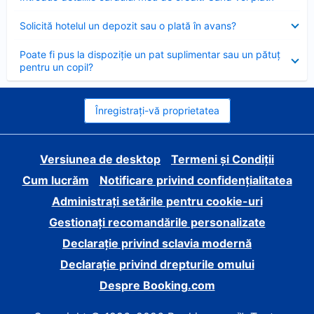
închis
Element
Solicită hotelul un depozit sau o plată în avans?
închis
Element
Poate fi pus la dispoziție un pat suplimentar sau un pătuț
închis
pentru un copil?
Înregistrați-vă proprietatea
Versiunea de desktop
Termeni și Condiții
Cum lucrăm
Notificare privind confidențialitatea
Administrați setările pentru cookie-uri
Gestionați recomandările personalizate
Declarație privind sclavia modernă
Declarație privind drepturile omului
Despre Booking.com