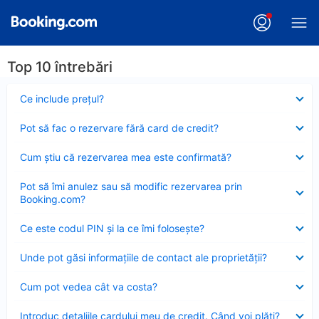
Top 10 întrebări
Element
Ce include preţul?
închis
Element
Pot să fac o rezervare fără card de credit?
închis
Element
Cum ştiu că rezervarea mea este confirmată?
închis
Element
Pot să îmi anulez sau să modific rezervarea prin
închis
Booking.com?
Element
Ce este codul PIN şi la ce îmi foloseşte?
închis
Element
Unde pot găsi informațiile de contact ale proprietății?
închis
Element
Cum pot vedea cât va costa?
închis
Element
Introduc detaliile cardului meu de credit. Când voi plăti?