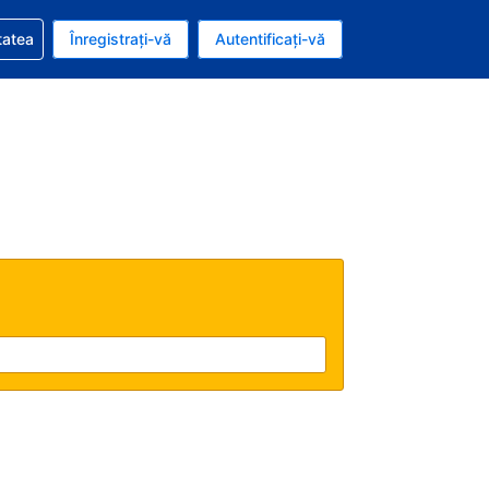
vire la rezervarea dvs.
tatea
Înregistrați-vă
Autentificați-vă
u nou românesc
e Română