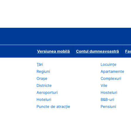
Versiunea mobilă
Contul dumneavoastră
Fac
Ţări
Locuințe
Regiuni
Apartamente
Oraşe
Complexuri
Districte
Vile
Aeroporturi
Hosteluri
Hoteluri
B&B-uri
Puncte de atracţie
Pensiuni