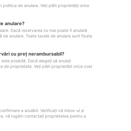
politica de anulare. Veți plăti proprietății orice
de anulare?
nulare. Dacă rezervarea nu mai poate fi anulată
xă de anulare. Toate taxele de anulare sunt fixate
rvări cu preţ nerambursabil?
 este posibilă. Dacă alegeți să anulați
 de proprietate. Veți plăti proprietății orice cost
onfirmare a anulării. Verificați-vă inbox-ul și
ore, vă rugăm contactați proprietatea pentru a