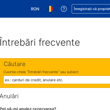
RON
Primiți asistență cu pri
Înregistrați-vă proprie
Alegeţi moneda. Moneda actuală este Le
Alegeți limba. Limba actuală est
Întrebări frecvente
Căutare
Cuvinte-cheie ˝Întrebări frecvente˝ sau subiect
Anulări
Pot să-mi anulez rezervarea?