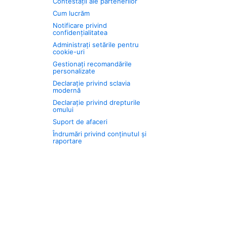
Contestații ale partenerilor
Cum lucrăm
Notificare privind
confidențialitatea
Administrați setările pentru
cookie-uri
Gestionați recomandările
personalizate
Declarație privind sclavia
modernă
Declarație privind drepturile
omului
Suport de afaceri
Îndrumări privind conținutul și
raportare