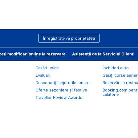
Înregistrați-vă proprietatea
eți modificări online la rezervare
Asistență de la Serviciul Clienți
Cazări unice
Închirieri auto
Evaluări
Găsiți curse aerie
Descoperiți sejururile lunare
Rezervări la resta
Oferte sezoniere și festive
Booking.com pent
călătorie
Traveller Review Awards