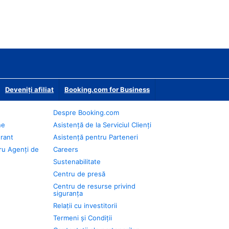
Deveniţi afiliat
Booking.com for Business
Despre Booking.com
ne
Asistență de la Serviciul Clienți
urant
Asistență pentru Parteneri
ru Agenți de
Careers
Sustenabilitate
Centru de presă
Centru de resurse privind
siguranța
Relații cu investitorii
Termeni și Condiții