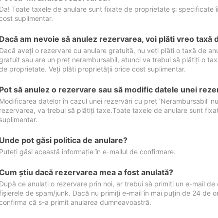
Da! Toate taxele de anulare sunt fixate de proprietate și specificate în 
cost suplimentar.
Dacă am nevoie să anulez rezervarea, voi plăti vreo taxă 
Dacă aveți o rezervare cu anulare gratuită, nu veți plăti o taxă de a
gratuit sau are un preț nerambursabil, atunci va trebui să plătiți o ta
de proprietate. Veți plăti proprietății orice cost suplimentar.
Pot să anulez o rezervare sau să modific datele unei reze
Modificarea datelor în cazul unei rezervări cu preț ‘Nerambursabil’ nu
rezervarea, va trebui să plătiți taxe.Toate taxele de anulare sunt fixate
suplimentar.
Unde pot găsi politica de anulare?
Puteți găsi această informație în e-mailul de confirmare.
Cum ştiu dacă rezervarea mea a fost anulată?
După ce anulați o rezervare prin noi, ar trebui să primiți un e-mail de c
fișierele de spam/junk. Dacă nu primiți e-mail în mai puțin de 24 de 
confirma că s-a primit anularea dumneavoastră.