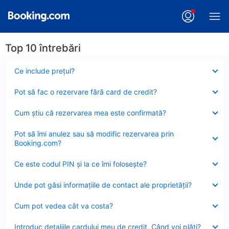
Top 10 întrebări
Element
Ce include preţul?
închis
Element
Pot să fac o rezervare fără card de credit?
închis
Element
Cum ştiu că rezervarea mea este confirmată?
închis
Element
Pot să îmi anulez sau să modific rezervarea prin
închis
Booking.com?
Element
Ce este codul PIN şi la ce îmi foloseşte?
închis
Element
Unde pot găsi informațiile de contact ale proprietății?
închis
Element
Cum pot vedea cât va costa?
închis
Element
Introduc detaliile cardului meu de credit. Când voi plăti?