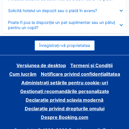
închis
Element
Solicită hotelul un depozit sau o plată în avans?
închis
Element
Poate fi pus la dispoziție un pat suplimentar sau un pătuț
închis
pentru un copil?
Înregistrați-vă proprietatea
Versiunea de desktop
Termeni și Condiții
Cum lucrăm
Notificare privind confidențialitatea
Administrați setările pentru cookie-uri
Gestionați recomandările personalizate
Declarație privind sclavia modernă
Declarație privind drepturile omului
Despre Booking.com