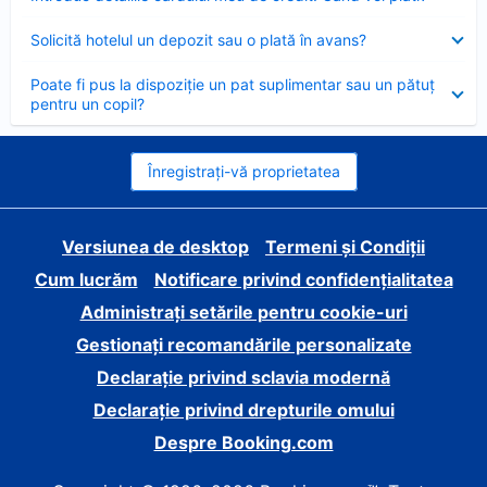
închis
Element
Solicită hotelul un depozit sau o plată în avans?
închis
Element
Poate fi pus la dispoziție un pat suplimentar sau un pătuț
închis
pentru un copil?
Înregistrați-vă proprietatea
Versiunea de desktop
Termeni și Condiții
Cum lucrăm
Notificare privind confidențialitatea
Administrați setările pentru cookie-uri
Gestionați recomandările personalizate
Declarație privind sclavia modernă
Declarație privind drepturile omului
Despre Booking.com