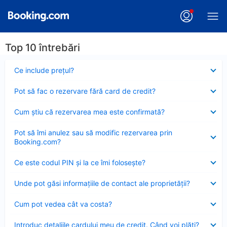
Top 10 întrebări
Element
Ce include preţul?
închis
Element
Pot să fac o rezervare fără card de credit?
închis
Element
Cum ştiu că rezervarea mea este confirmată?
închis
Element
Pot să îmi anulez sau să modific rezervarea prin
închis
Booking.com?
Element
Ce este codul PIN şi la ce îmi foloseşte?
închis
Element
Unde pot găsi informațiile de contact ale proprietății?
închis
Element
Cum pot vedea cât va costa?
închis
Element
Introduc detaliile cardului meu de credit. Când voi plăti?