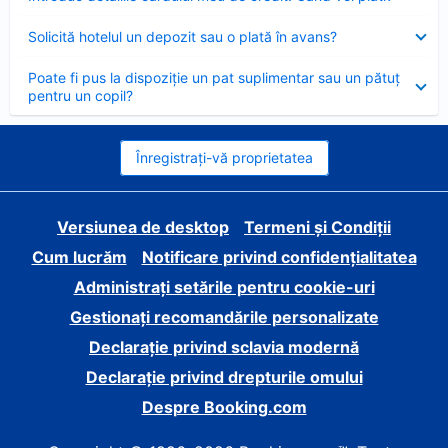
închis
Element
Solicită hotelul un depozit sau o plată în avans?
închis
Element
Poate fi pus la dispoziție un pat suplimentar sau un pătuț
închis
pentru un copil?
Înregistrați-vă proprietatea
Versiunea de desktop
Termeni și Condiții
Cum lucrăm
Notificare privind confidențialitatea
Administrați setările pentru cookie-uri
Gestionați recomandările personalizate
Declarație privind sclavia modernă
Declarație privind drepturile omului
Despre Booking.com