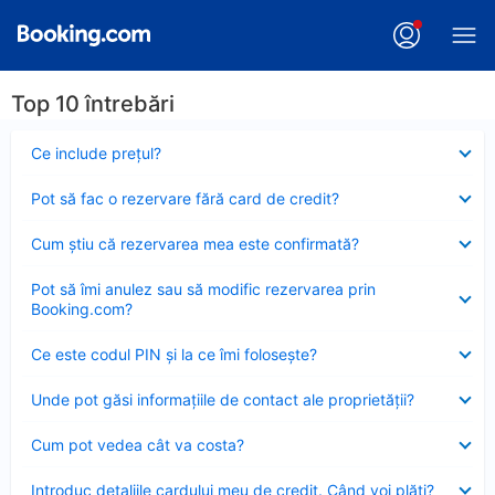
Top 10 întrebări
Element
Ce include preţul?
închis
Element
Pot să fac o rezervare fără card de credit?
închis
Element
Cum ştiu că rezervarea mea este confirmată?
închis
Element
Pot să îmi anulez sau să modific rezervarea prin
închis
Booking.com?
Element
Ce este codul PIN şi la ce îmi foloseşte?
închis
Element
Unde pot găsi informațiile de contact ale proprietății?
închis
Element
Cum pot vedea cât va costa?
închis
Element
Introduc detaliile cardului meu de credit. Când voi plăti?