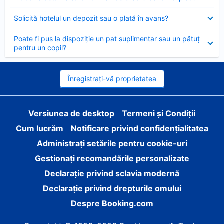
închis
Element
Solicită hotelul un depozit sau o plată în avans?
închis
Element
Poate fi pus la dispoziție un pat suplimentar sau un pătuț
închis
pentru un copil?
Înregistrați-vă proprietatea
Versiunea de desktop
Termeni și Condiții
Cum lucrăm
Notificare privind confidențialitatea
Administrați setările pentru cookie-uri
Gestionați recomandările personalizate
Declarație privind sclavia modernă
Declarație privind drepturile omului
Despre Booking.com