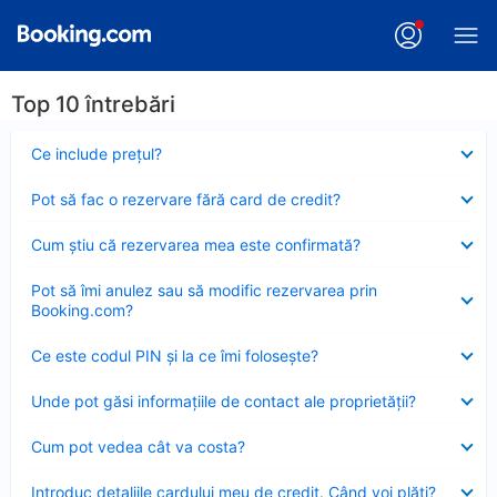
Top 10 întrebări
Element
Ce include preţul?
închis
Element
Pot să fac o rezervare fără card de credit?
închis
Element
Cum ştiu că rezervarea mea este confirmată?
închis
Element
Pot să îmi anulez sau să modific rezervarea prin
închis
Booking.com?
Element
Ce este codul PIN şi la ce îmi foloseşte?
închis
Element
Unde pot găsi informațiile de contact ale proprietății?
închis
Element
Cum pot vedea cât va costa?
închis
Element
Introduc detaliile cardului meu de credit. Când voi plăti?