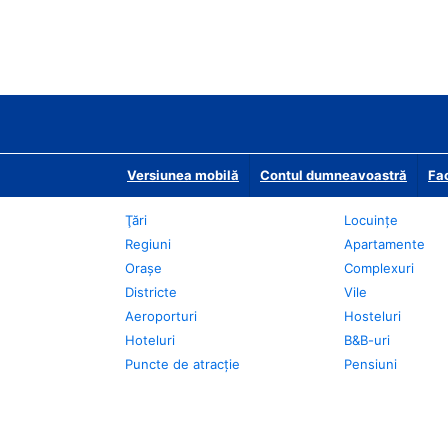
Versiunea mobilă
Contul dumneavoastră
Fac
Ţări
Locuințe
Regiuni
Apartamente
Oraşe
Complexuri
Districte
Vile
Aeroporturi
Hosteluri
Hoteluri
B&B-uri
Puncte de atracţie
Pensiuni