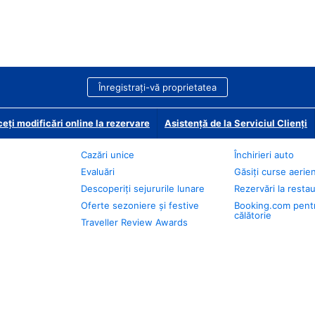
Înregistrați-vă proprietatea
eți modificări online la rezervare
Asistență de la Serviciul Clienți
Cazări unice
Închirieri auto
Evaluări
Găsiți curse aerie
Descoperiți sejururile lunare
Rezervări la resta
Oferte sezoniere și festive
Booking.com pent
călătorie
Traveller Review Awards