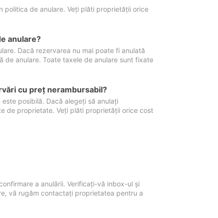
politica de anulare. Veți plăti proprietății orice
de anulare?
nulare. Dacă rezervarea nu mai poate fi anulată
xă de anulare. Toate taxele de anulare sunt fixate
rvări cu preţ nerambursabil?
 este posibilă. Dacă alegeți să anulați
 de proprietate. Veți plăti proprietății orice cost
onfirmare a anulării. Verificați-vă inbox-ul și
ore, vă rugăm contactați proprietatea pentru a