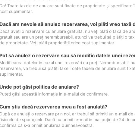
Da! Toate taxele de anulare sunt fixate de proprietate și specificate în 
cost suplimentar.
Dacă am nevoie să anulez rezervarea, voi plăti vreo taxă 
Dacă aveți o rezervare cu anulare gratuită, nu veți plăti o taxă de a
gratuit sau are un preț nerambursabil, atunci va trebui să plătiți o ta
de proprietate. Veți plăti proprietății orice cost suplimentar.
Pot să anulez o rezervare sau să modific datele unei reze
Modificarea datelor în cazul unei rezervări cu preț ‘Nerambursabil’ nu
rezervarea, va trebui să plătiți taxe.Toate taxele de anulare sunt fixate
suplimentar.
Unde pot găsi politica de anulare?
Puteți găsi această informație în e-mailul de confirmare.
Cum ştiu dacă rezervarea mea a fost anulată?
După ce anulați o rezervare prin noi, ar trebui să primiți un e-mail de c
fișierele de spam/junk. Dacă nu primiți e-mail în mai puțin de 24 de 
confirma că s-a primit anularea dumneavoastră.