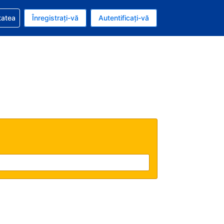
vire la rezervarea dvs.
tatea
Înregistrați-vă
Autentificați-vă
ar american
e Română