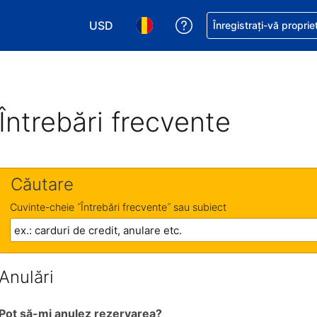
USD
Primiți asistență cu pri
Înregistrați-vă proprie
Alegeţi moneda. Moneda actuală este Dol
Alegeți limba. Limba actuală est
Întrebări frecvente
Căutare
Cuvinte-cheie ˝Întrebări frecvente˝ sau subiect
Anulări
Pot să-mi anulez rezervarea?