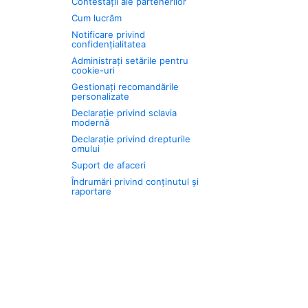
Contestații ale partenerilor
Cum lucrăm
Notificare privind
confidențialitatea
Administrați setările pentru
cookie-uri
Gestionați recomandările
personalizate
Declarație privind sclavia
modernă
Declarație privind drepturile
omului
Suport de afaceri
Îndrumări privind conținutul și
raportare