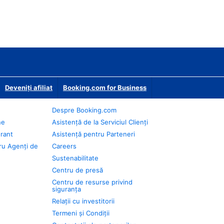
Deveniţi afiliat
Booking.com for Business
Despre Booking.com
ne
Asistență de la Serviciul Clienți
urant
Asistență pentru Parteneri
ru Agenți de
Careers
Sustenabilitate
Centru de presă
Centru de resurse privind
siguranța
Relații cu investitorii
Termeni și Condiții