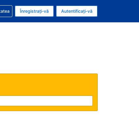
vire la rezervarea dvs.
tatea
Înregistrați-vă
Autentificați-vă
u nou românesc
e Română