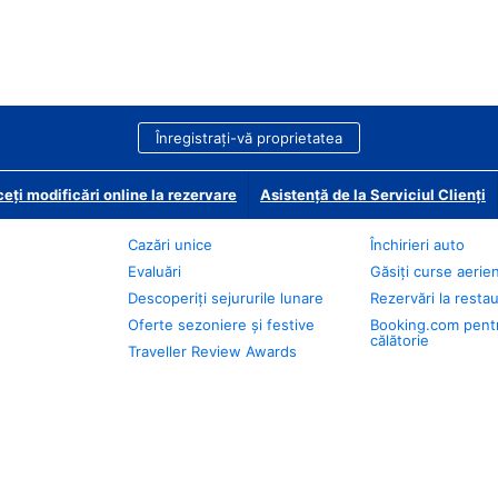
Înregistrați-vă proprietatea
eți modificări online la rezervare
Asistență de la Serviciul Clienți
Cazări unice
Închirieri auto
Evaluări
Găsiți curse aerie
Descoperiți sejururile lunare
Rezervări la resta
Oferte sezoniere și festive
Booking.com pent
călătorie
Traveller Review Awards