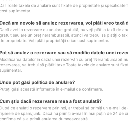
Da! Toate taxele de anulare sunt fixate de proprietate și specificate în 
cost suplimentar.
Dacă am nevoie să anulez rezervarea, voi plăti vreo taxă 
Dacă aveți o rezervare cu anulare gratuită, nu veți plăti o taxă de a
gratuit sau are un preț nerambursabil, atunci va trebui să plătiți o ta
de proprietate. Veți plăti proprietății orice cost suplimentar.
Pot să anulez o rezervare sau să modific datele unei reze
Modificarea datelor în cazul unei rezervări cu preț ‘Nerambursabil’ nu
rezervarea, va trebui să plătiți taxe.Toate taxele de anulare sunt fixate
suplimentar.
Unde pot găsi politica de anulare?
Puteți găsi această informație în e-mailul de confirmare.
Cum ştiu dacă rezervarea mea a fost anulată?
După ce anulați o rezervare prin noi, ar trebui să primiți un e-mail de c
fișierele de spam/junk. Dacă nu primiți e-mail în mai puțin de 24 de 
confirma că s-a primit anularea dumneavoastră.