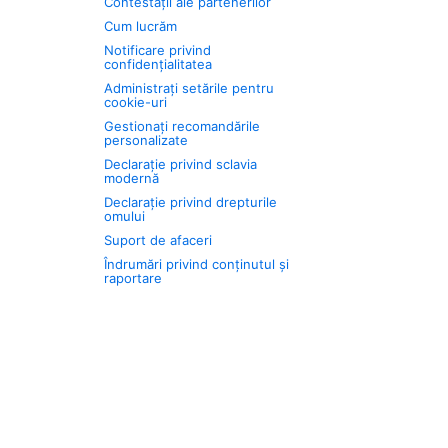
Contestații ale partenerilor
Cum lucrăm
Notificare privind
confidențialitatea
Administrați setările pentru
cookie-uri
Gestionați recomandările
personalizate
Declarație privind sclavia
modernă
Declarație privind drepturile
omului
Suport de afaceri
Îndrumări privind conținutul și
raportare