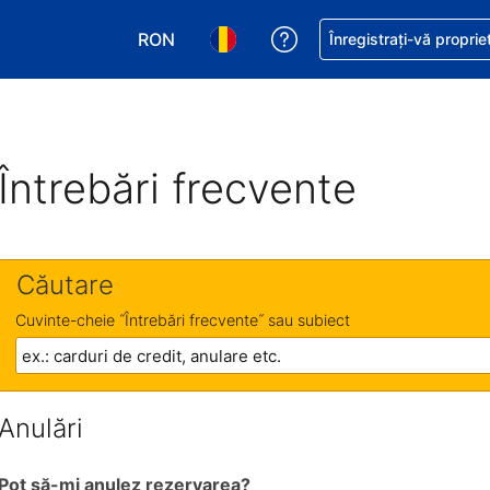
RON
Primiți asistență cu pri
Înregistrați-vă proprie
Alegeţi moneda. Moneda actuală este Le
Alegeți limba. Limba actuală est
Întrebări frecvente
Căutare
Cuvinte-cheie ˝Întrebări frecvente˝ sau subiect
Anulări
Pot să-mi anulez rezervarea?