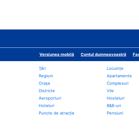
Versiunea mobilă
Contul dumneavoastră
Fac
Ţări
Locuințe
Regiuni
Apartamente
Oraşe
Complexuri
Districte
Vile
Aeroporturi
Hosteluri
Hoteluri
B&B-uri
Puncte de atracţie
Pensiuni