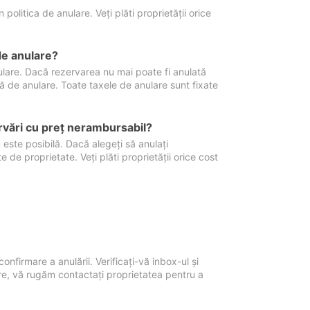
politica de anulare. Veți plăti proprietății orice
de anulare?
nulare. Dacă rezervarea nu mai poate fi anulată
xă de anulare. Toate taxele de anulare sunt fixate
rvări cu preţ nerambursabil?
 este posibilă. Dacă alegeți să anulați
 de proprietate. Veți plăti proprietății orice cost
onfirmare a anulării. Verificați-vă inbox-ul și
ore, vă rugăm contactați proprietatea pentru a