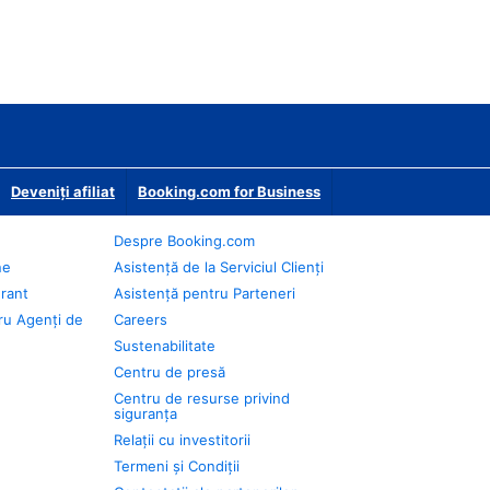
Deveniţi afiliat
Booking.com for Business
Despre Booking.com
ne
Asistență de la Serviciul Clienți
urant
Asistență pentru Parteneri
ru Agenți de
Careers
Sustenabilitate
Centru de presă
Centru de resurse privind
siguranța
Relații cu investitorii
Termeni și Condiții