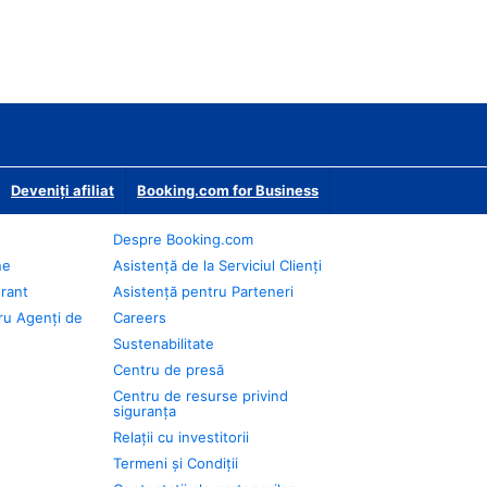
Deveniţi afiliat
Booking.com for Business
Despre Booking.com
ne
Asistență de la Serviciul Clienți
urant
Asistență pentru Parteneri
ru Agenți de
Careers
Sustenabilitate
Centru de presă
Centru de resurse privind
siguranța
Relații cu investitorii
Termeni și Condiții