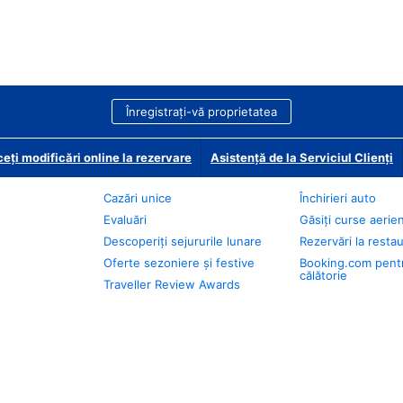
Înregistrați-vă proprietatea
eți modificări online la rezervare
Asistență de la Serviciul Clienți
Cazări unice
Închirieri auto
Evaluări
Găsiți curse aerie
Descoperiți sejururile lunare
Rezervări la resta
Oferte sezoniere și festive
Booking.com pent
călătorie
Traveller Review Awards