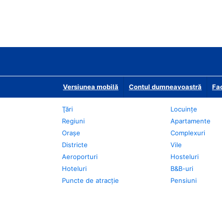
Versiunea mobilă
Contul dumneavoastră
Fac
Ţări
Locuințe
Regiuni
Apartamente
Oraşe
Complexuri
Districte
Vile
Aeroporturi
Hosteluri
Hoteluri
B&B-uri
Puncte de atracţie
Pensiuni