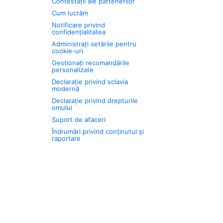
Contestații ale partenerilor
Cum lucrăm
Notificare privind
confidențialitatea
Administrați setările pentru
cookie-uri
Gestionați recomandările
personalizate
Declarație privind sclavia
modernă
Declarație privind drepturile
omului
Suport de afaceri
Îndrumări privind conținutul și
raportare