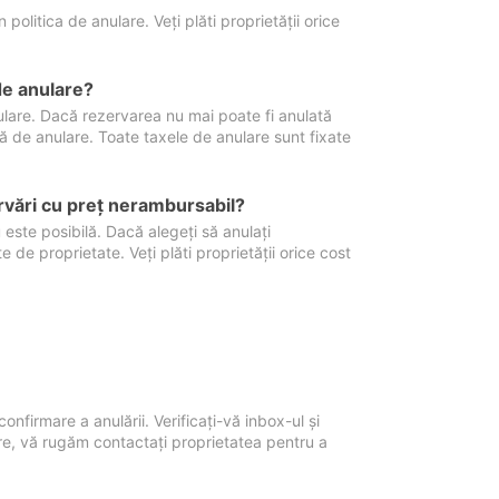
politica de anulare. Veți plăti proprietății orice
de anulare?
nulare. Dacă rezervarea nu mai poate fi anulată
xă de anulare. Toate taxele de anulare sunt fixate
rvări cu preţ nerambursabil?
 este posibilă. Dacă alegeți să anulați
 de proprietate. Veți plăti proprietății orice cost
onfirmare a anulării. Verificați-vă inbox-ul și
ore, vă rugăm contactați proprietatea pentru a