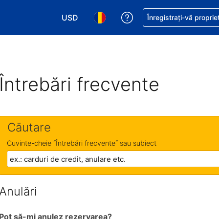
USD
Primiți asistență cu pri
Înregistrați-vă proprie
Alegeţi moneda. Moneda actuală este Dol
Alegeți limba. Limba actuală est
Întrebări frecvente
Căutare
Cuvinte-cheie ˝Întrebări frecvente˝ sau subiect
Anulări
Pot să-mi anulez rezervarea?