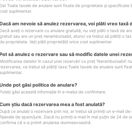
Da! Toate taxele de anulare sunt fixate de proprietate și specificate în 
cost suplimentar.
Dacă am nevoie să anulez rezervarea, voi plăti vreo taxă 
Dacă aveți o rezervare cu anulare gratuită, nu veți plăti o taxă de a
gratuit sau are un preț nerambursabil, atunci va trebui să plătiți o ta
de proprietate. Veți plăti proprietății orice cost suplimentar.
Pot să anulez o rezervare sau să modific datele unei reze
Modificarea datelor în cazul unei rezervări cu preț ‘Nerambursabil’ nu
rezervarea, va trebui să plătiți taxe.Toate taxele de anulare sunt fixate
suplimentar.
Unde pot găsi politica de anulare?
Puteți găsi această informație în e-mailul de confirmare.
Cum ştiu dacă rezervarea mea a fost anulată?
După ce anulați o rezervare prin noi, ar trebui să primiți un e-mail de c
fișierele de spam/junk. Dacă nu primiți e-mail în mai puțin de 24 de 
confirma că s-a primit anularea dumneavoastră.