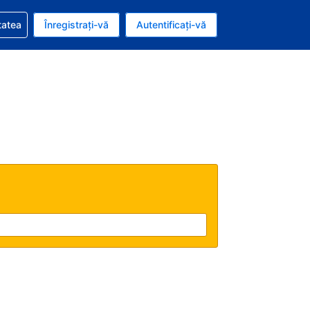
vire la rezervarea dvs.
tatea
Înregistrați-vă
Autentificați-vă
ar american
e Română