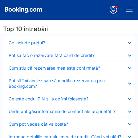
Top 10 întrebări
Element
Ce include preţul?
închis
Element
Pot să fac o rezervare fără card de credit?
închis
Element
Cum ştiu că rezervarea mea este confirmată?
închis
Element
Pot să îmi anulez sau să modific rezervarea prin
închis
Booking.com?
Element
Ce este codul PIN şi la ce îmi foloseşte?
închis
Element
Unde pot găsi informațiile de contact ale proprietății?
închis
Element
Cum pot vedea cât va costa?
închis
Element
Introduc detaliile cardului meu de credit. Când voi plăti?