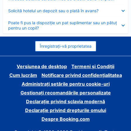
închis
Element
Solicită hotelul un depozit sau o plată în avans?
închis
Element
Poate fi pus la dispoziție un pat suplimentar sau un pătuț
închis
pentru un copil?
Înregistrați-vă proprietatea
Versiunea de desktop
Termeni și Condiții
Cum lucrăm
Notificare privind confidențialitatea
Administrați setările pentru cookie-uri
Gestionați recomandările personalizate
Declarație privind sclavia modernă
Declarație privind drepturile omului
Despre Booking.com