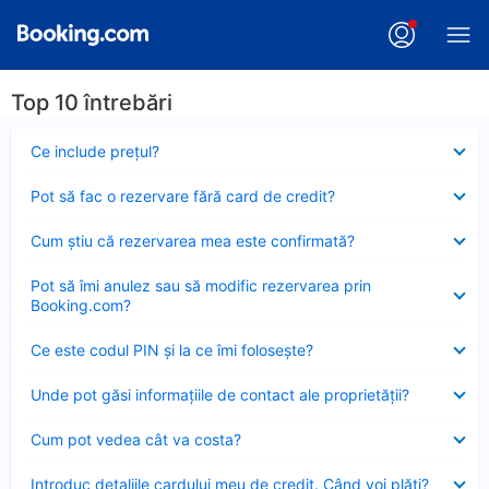
Top 10 întrebări
Element
Ce include preţul?
închis
Element
Pot să fac o rezervare fără card de credit?
închis
Element
Cum ştiu că rezervarea mea este confirmată?
închis
Element
Pot să îmi anulez sau să modific rezervarea prin
închis
Booking.com?
Element
Ce este codul PIN şi la ce îmi foloseşte?
închis
Element
Unde pot găsi informațiile de contact ale proprietății?
închis
Element
Cum pot vedea cât va costa?
închis
Element
Introduc detaliile cardului meu de credit. Când voi plăti?