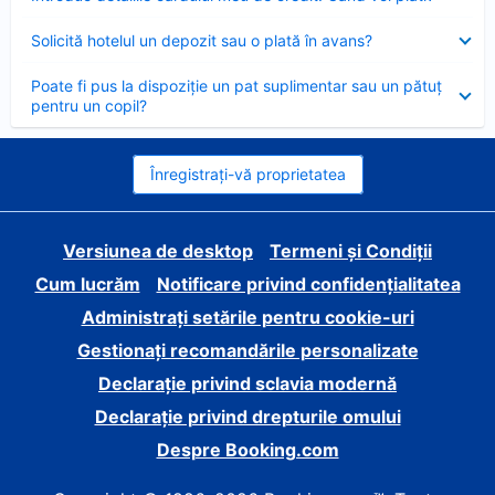
închis
Element
Solicită hotelul un depozit sau o plată în avans?
închis
Element
Poate fi pus la dispoziție un pat suplimentar sau un pătuț
închis
pentru un copil?
Înregistrați-vă proprietatea
Versiunea de desktop
Termeni și Condiții
Cum lucrăm
Notificare privind confidențialitatea
Administrați setările pentru cookie-uri
Gestionați recomandările personalizate
Declarație privind sclavia modernă
Declarație privind drepturile omului
Despre Booking.com