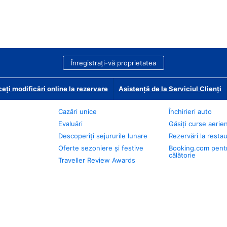
Înregistrați-vă proprietatea
eți modificări online la rezervare
Asistență de la Serviciul Clienți
Cazări unice
Închirieri auto
Evaluări
Găsiți curse aerie
Descoperiți sejururile lunare
Rezervări la resta
Oferte sezoniere și festive
Booking.com pent
călătorie
Traveller Review Awards