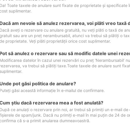
Da! Toate taxele de anulare sunt fixate de proprietate și specificate în 
cost suplimentar.
Dacă am nevoie să anulez rezervarea, voi plăti vreo taxă 
Dacă aveți o rezervare cu anulare gratuită, nu veți plăti o taxă de a
gratuit sau are un preț nerambursabil, atunci va trebui să plătiți o ta
de proprietate. Veți plăti proprietății orice cost suplimentar.
Pot să anulez o rezervare sau să modific datele unei reze
Modificarea datelor în cazul unei rezervări cu preț ‘Nerambursabil’ nu
rezervarea, va trebui să plătiți taxe.Toate taxele de anulare sunt fixate
suplimentar.
Unde pot găsi politica de anulare?
Puteți găsi această informație în e-mailul de confirmare.
Cum ştiu dacă rezervarea mea a fost anulată?
După ce anulați o rezervare prin noi, ar trebui să primiți un e-mail de c
fișierele de spam/junk. Dacă nu primiți e-mail în mai puțin de 24 de 
confirma că s-a primit anularea dumneavoastră.