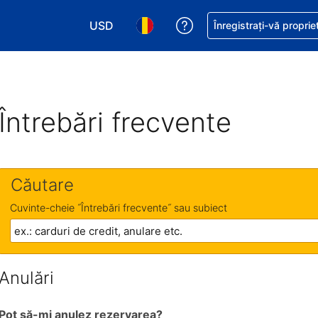
USD
Primiți asistență cu pri
Înregistrați-vă proprie
Alegeţi moneda. Moneda actuală este Dol
Alegeți limba. Limba actuală est
Întrebări frecvente
Căutare
Cuvinte-cheie ˝Întrebări frecvente˝ sau subiect
Anulări
Pot să-mi anulez rezervarea?