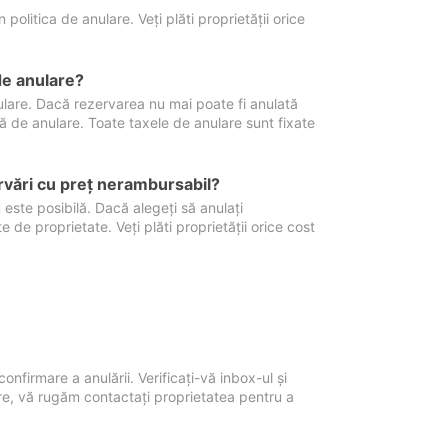
politica de anulare. Veți plăti proprietății orice
de anulare?
nulare. Dacă rezervarea nu mai poate fi anulată
xă de anulare. Toate taxele de anulare sunt fixate
rvări cu preţ nerambursabil?
 este posibilă. Dacă alegeți să anulați
 de proprietate. Veți plăti proprietății orice cost
onfirmare a anulării. Verificați-vă inbox-ul și
ore, vă rugăm contactați proprietatea pentru a