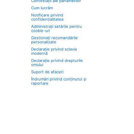
Contestații ale partenerilor
Cum lucrăm
Notificare privind
confidențialitatea
Administrați setările pentru
cookie-uri
Gestionați recomandările
personalizate
Declarație privind sclavia
modernă
Declarație privind drepturile
omului
Suport de afaceri
Îndrumări privind conținutul și
raportare