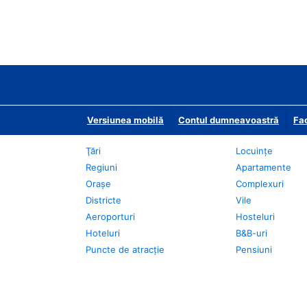
Versiunea mobilă
Contul dumneavoastră
Fac
Ţări
Locuințe
Regiuni
Apartamente
Oraşe
Complexuri
Districte
Vile
Aeroporturi
Hosteluri
Hoteluri
B&B-uri
Puncte de atracţie
Pensiuni