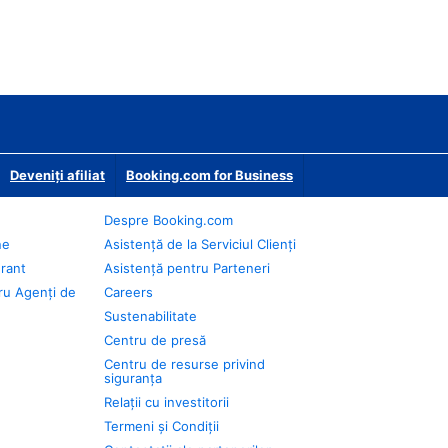
Deveniţi afiliat
Booking.com for Business
Despre Booking.com
ne
Asistență de la Serviciul Clienți
urant
Asistență pentru Parteneri
ru Agenți de
Careers
Sustenabilitate
Centru de presă
Centru de resurse privind
siguranța
Relații cu investitorii
Termeni și Condiții