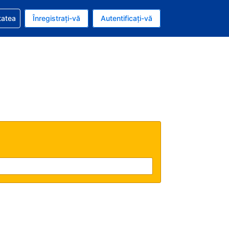
vire la rezervarea dvs.
tatea
Înregistrați-vă
Autentificați-vă
ar american
e Română