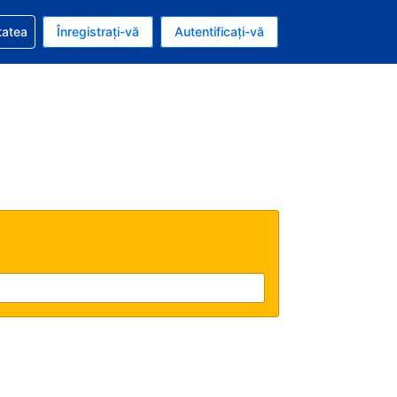
vire la rezervarea dvs.
tatea
Înregistrați-vă
Autentificați-vă
u nou românesc
e Română