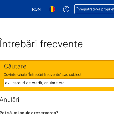
RON
Primiți asistență cu pri
Înregistrați-vă proprie
Alegeţi moneda. Moneda actuală este Le
Alegeți limba. Limba actuală est
Întrebări frecvente
Căutare
Cuvinte-cheie ˝Întrebări frecvente˝ sau subiect
Anulări
Pot să-mi anulez rezervarea?