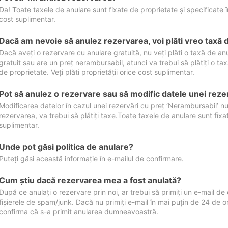
Da! Toate taxele de anulare sunt fixate de proprietate și specificate în 
cost suplimentar.
Dacă am nevoie să anulez rezervarea, voi plăti vreo taxă 
Dacă aveți o rezervare cu anulare gratuită, nu veți plăti o taxă de a
gratuit sau are un preț nerambursabil, atunci va trebui să plătiți o ta
de proprietate. Veți plăti proprietății orice cost suplimentar.
Pot să anulez o rezervare sau să modific datele unei reze
Modificarea datelor în cazul unei rezervări cu preț ‘Nerambursabil’ nu
rezervarea, va trebui să plătiți taxe.Toate taxele de anulare sunt fixate
suplimentar.
Unde pot găsi politica de anulare?
Puteți găsi această informație în e-mailul de confirmare.
Cum ştiu dacă rezervarea mea a fost anulată?
După ce anulați o rezervare prin noi, ar trebui să primiți un e-mail de c
fișierele de spam/junk. Dacă nu primiți e-mail în mai puțin de 24 de 
confirma că s-a primit anularea dumneavoastră.