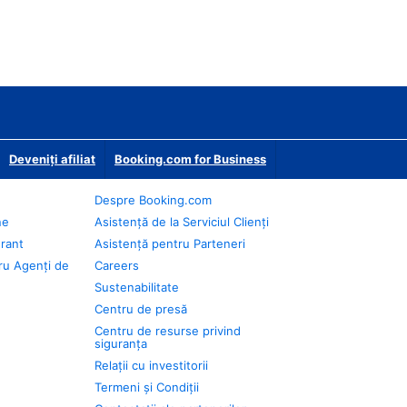
Deveniţi afiliat
Booking.com for Business
Despre Booking.com
ne
Asistență de la Serviciul Clienți
urant
Asistență pentru Parteneri
ru Agenți de
Careers
Sustenabilitate
Centru de presă
Centru de resurse privind
siguranța
Relații cu investitorii
Termeni și Condiții