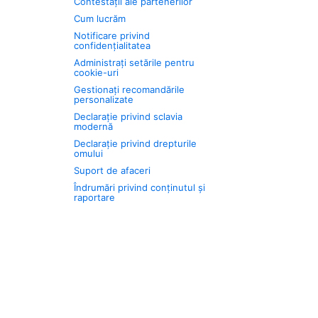
Contestații ale partenerilor
Cum lucrăm
Notificare privind
confidențialitatea
Administrați setările pentru
cookie-uri
Gestionați recomandările
personalizate
Declarație privind sclavia
modernă
Declarație privind drepturile
omului
Suport de afaceri
Îndrumări privind conținutul și
raportare