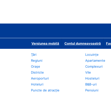
Versiunea mobilă
Contul dumneavoastră
Fac
Ţări
Locuințe
Regiuni
Apartamente
Oraşe
Complexuri
Districte
Vile
Aeroporturi
Hosteluri
Hoteluri
B&B-uri
Puncte de atracţie
Pensiuni