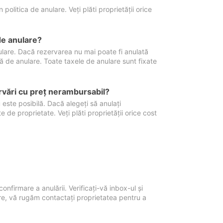
politica de anulare. Veți plăti proprietății orice
de anulare?
nulare. Dacă rezervarea nu mai poate fi anulată
xă de anulare. Toate taxele de anulare sunt fixate
rvări cu preţ nerambursabil?
 este posibilă. Dacă alegeți să anulați
 de proprietate. Veți plăti proprietății orice cost
onfirmare a anulării. Verificați-vă inbox-ul și
ore, vă rugăm contactați proprietatea pentru a