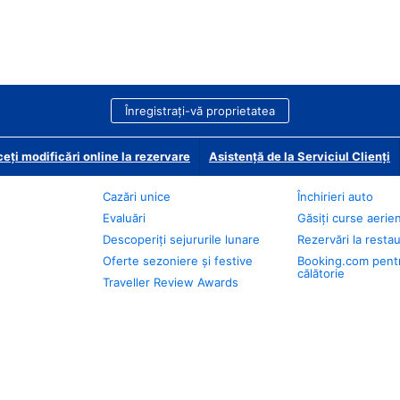
Înregistrați-vă proprietatea
eți modificări online la rezervare
Asistență de la Serviciul Clienți
Cazări unice
Închirieri auto
Evaluări
Găsiți curse aerie
Descoperiți sejururile lunare
Rezervări la resta
Oferte sezoniere și festive
Booking.com pent
călătorie
Traveller Review Awards