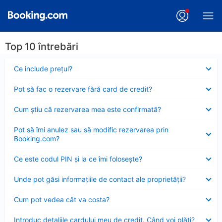
Top 10 întrebări
Element
Ce include preţul?
închis
Element
Pot să fac o rezervare fără card de credit?
închis
Element
Cum ştiu că rezervarea mea este confirmată?
închis
Element
Pot să îmi anulez sau să modific rezervarea prin
închis
Booking.com?
Element
Ce este codul PIN şi la ce îmi foloseşte?
închis
Element
Unde pot găsi informațiile de contact ale proprietății?
închis
Element
Cum pot vedea cât va costa?
închis
Element
Introduc detaliile cardului meu de credit. Când voi plăti?