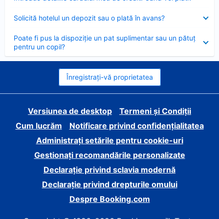
închis
Element
Solicită hotelul un depozit sau o plată în avans?
închis
Element
Poate fi pus la dispoziție un pat suplimentar sau un pătuț
închis
pentru un copil?
Înregistrați-vă proprietatea
Versiunea de desktop
Termeni și Condiții
Cum lucrăm
Notificare privind confidențialitatea
Administrați setările pentru cookie-uri
Gestionați recomandările personalizate
Declarație privind sclavia modernă
Declarație privind drepturile omului
Despre Booking.com