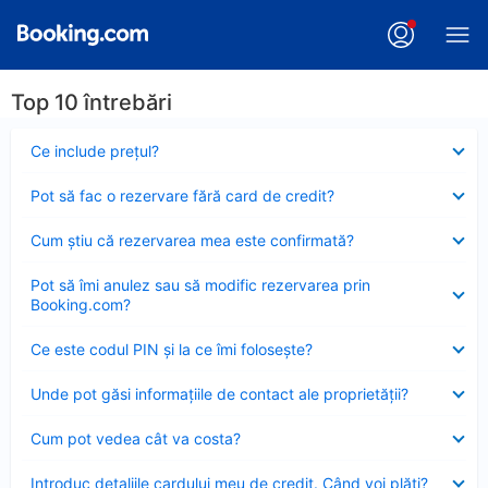
Top 10 întrebări
Element
Ce include preţul?
închis
Element
Pot să fac o rezervare fără card de credit?
închis
Element
Cum ştiu că rezervarea mea este confirmată?
închis
Element
Pot să îmi anulez sau să modific rezervarea prin
închis
Booking.com?
Element
Ce este codul PIN şi la ce îmi foloseşte?
închis
Element
Unde pot găsi informațiile de contact ale proprietății?
închis
Element
Cum pot vedea cât va costa?
închis
Element
Introduc detaliile cardului meu de credit. Când voi plăti?