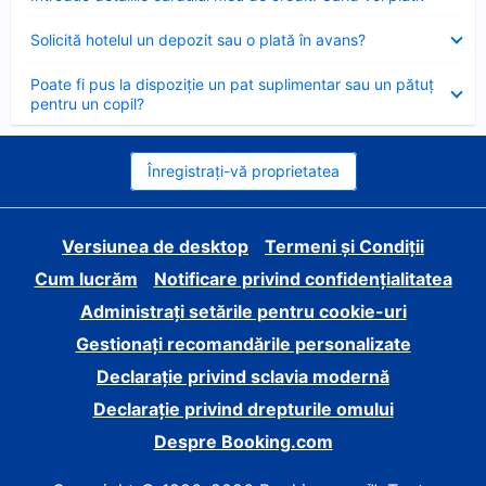
închis
Element
Solicită hotelul un depozit sau o plată în avans?
închis
Element
Poate fi pus la dispoziție un pat suplimentar sau un pătuț
închis
pentru un copil?
Înregistrați-vă proprietatea
Versiunea de desktop
Termeni și Condiții
Cum lucrăm
Notificare privind confidențialitatea
Administrați setările pentru cookie-uri
Gestionați recomandările personalizate
Declarație privind sclavia modernă
Declarație privind drepturile omului
Despre Booking.com