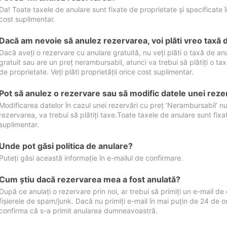
Da! Toate taxele de anulare sunt fixate de proprietate și specificate în 
cost suplimentar.
Dacă am nevoie să anulez rezervarea, voi plăti vreo taxă 
Dacă aveți o rezervare cu anulare gratuită, nu veți plăti o taxă de a
gratuit sau are un preț nerambursabil, atunci va trebui să plătiți o ta
de proprietate. Veți plăti proprietății orice cost suplimentar.
Pot să anulez o rezervare sau să modific datele unei reze
Modificarea datelor în cazul unei rezervări cu preț ‘Nerambursabil’ nu
rezervarea, va trebui să plătiți taxe.Toate taxele de anulare sunt fixate
suplimentar.
Unde pot găsi politica de anulare?
Puteți găsi această informație în e-mailul de confirmare.
Cum ştiu dacă rezervarea mea a fost anulată?
După ce anulați o rezervare prin noi, ar trebui să primiți un e-mail de c
fișierele de spam/junk. Dacă nu primiți e-mail în mai puțin de 24 de 
confirma că s-a primit anularea dumneavoastră.