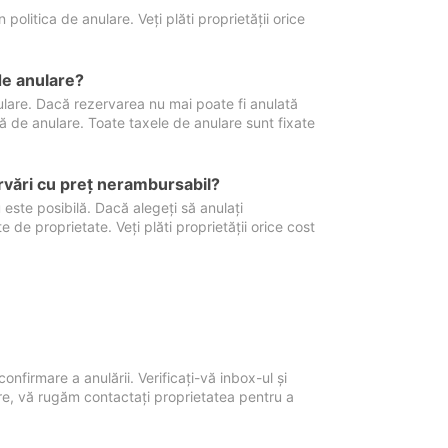
politica de anulare. Veți plăti proprietății orice
de anulare?
nulare. Dacă rezervarea nu mai poate fi anulată
xă de anulare. Toate taxele de anulare sunt fixate
rvări cu preţ nerambursabil?
 este posibilă. Dacă alegeți să anulați
 de proprietate. Veți plăti proprietății orice cost
onfirmare a anulării. Verificați-vă inbox-ul și
ore, vă rugăm contactați proprietatea pentru a