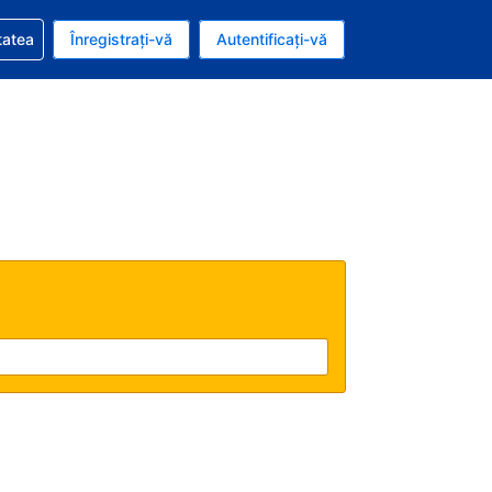
vire la rezervarea dvs.
tatea
Înregistrați-vă
Autentificați-vă
ar american
e Română