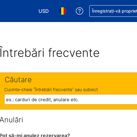
USD
Primiți asistență cu pri
Înregistrați-vă proprie
Alegeţi moneda. Moneda actuală este Dol
Alegeți limba. Limba actuală est
Întrebări frecvente
Căutare
Cuvinte-cheie ˝Întrebări frecvente˝ sau subiect
Anulări
Pot să-mi anulez rezervarea?