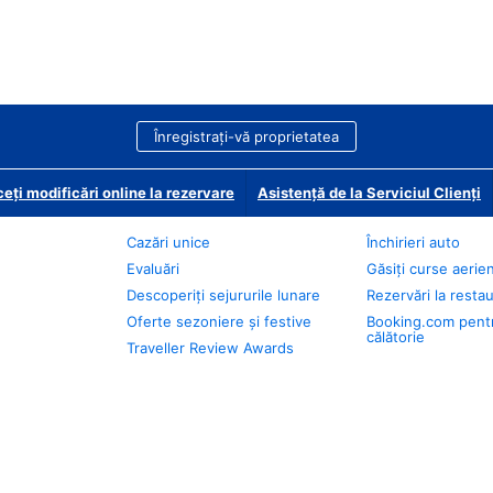
Înregistrați-vă proprietatea
eți modificări online la rezervare
Asistență de la Serviciul Clienți
Cazări unice
Închirieri auto
Evaluări
Găsiți curse aerie
Descoperiți sejururile lunare
Rezervări la resta
Oferte sezoniere și festive
Booking.com pent
călătorie
Traveller Review Awards