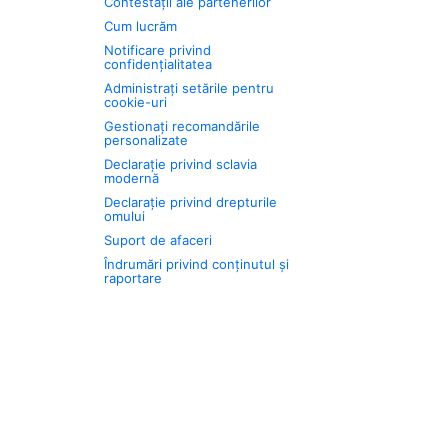
Contestații ale partenerilor
Cum lucrăm
Notificare privind
confidențialitatea
Administrați setările pentru
cookie-uri
Gestionați recomandările
personalizate
Declarație privind sclavia
modernă
Declarație privind drepturile
omului
Suport de afaceri
Îndrumări privind conținutul și
raportare