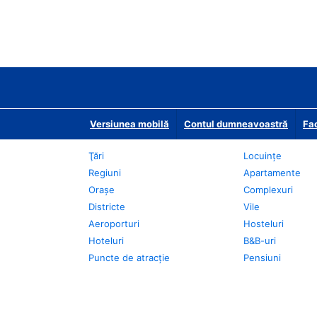
Versiunea mobilă
Contul dumneavoastră
Fac
Ţări
Locuințe
Regiuni
Apartamente
Oraşe
Complexuri
Districte
Vile
Aeroporturi
Hosteluri
Hoteluri
B&B-uri
Puncte de atracţie
Pensiuni