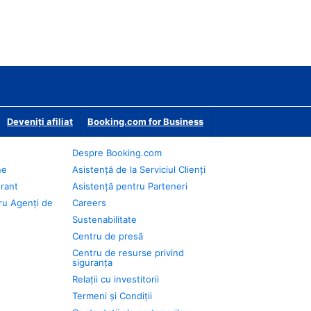
Deveniţi afiliat
Booking.com for Business
Despre Booking.com
ne
Asistență de la Serviciul Clienți
urant
Asistență pentru Parteneri
ru Agenți de
Careers
Sustenabilitate
Centru de presă
Centru de resurse privind
siguranța
Relații cu investitorii
Termeni și Condiții