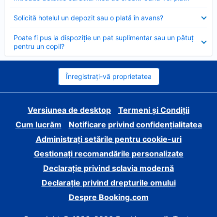
închis
Element
Solicită hotelul un depozit sau o plată în avans?
închis
Element
Poate fi pus la dispoziție un pat suplimentar sau un pătuț
închis
pentru un copil?
Înregistrați-vă proprietatea
Versiunea de desktop
Termeni și Condiții
Cum lucrăm
Notificare privind confidențialitatea
Administrați setările pentru cookie-uri
Gestionați recomandările personalizate
Declarație privind sclavia modernă
Declarație privind drepturile omului
Despre Booking.com