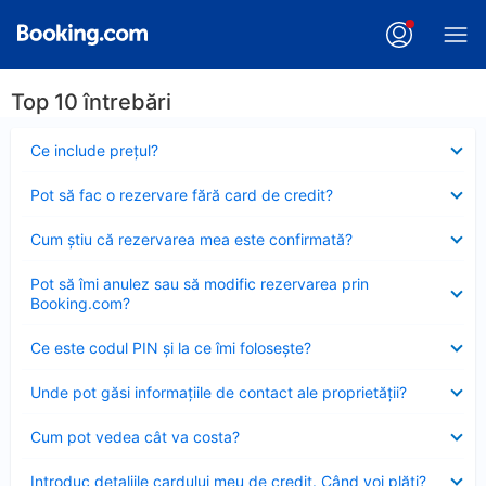
Top 10 întrebări
Element
Ce include preţul?
închis
Element
Pot să fac o rezervare fără card de credit?
închis
Element
Cum ştiu că rezervarea mea este confirmată?
închis
Element
Pot să îmi anulez sau să modific rezervarea prin
închis
Booking.com?
Element
Ce este codul PIN şi la ce îmi foloseşte?
închis
Element
Unde pot găsi informațiile de contact ale proprietății?
închis
Element
Cum pot vedea cât va costa?
închis
Element
Introduc detaliile cardului meu de credit. Când voi plăti?