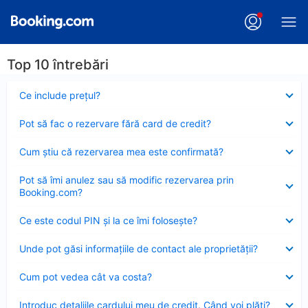
Top 10 întrebări
Element
Ce include preţul?
închis
Element
Pot să fac o rezervare fără card de credit?
închis
Element
Cum ştiu că rezervarea mea este confirmată?
închis
Element
Pot să îmi anulez sau să modific rezervarea prin
închis
Booking.com?
Element
Ce este codul PIN şi la ce îmi foloseşte?
închis
Element
Unde pot găsi informațiile de contact ale proprietății?
închis
Element
Cum pot vedea cât va costa?
închis
Element
Introduc detaliile cardului meu de credit. Când voi plăti?