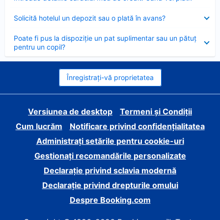
închis
Element
Solicită hotelul un depozit sau o plată în avans?
închis
Element
Poate fi pus la dispoziție un pat suplimentar sau un pătuț
închis
pentru un copil?
Înregistrați-vă proprietatea
Versiunea de desktop
Termeni și Condiții
Cum lucrăm
Notificare privind confidențialitatea
Administrați setările pentru cookie-uri
Gestionați recomandările personalizate
Declarație privind sclavia modernă
Declarație privind drepturile omului
Despre Booking.com