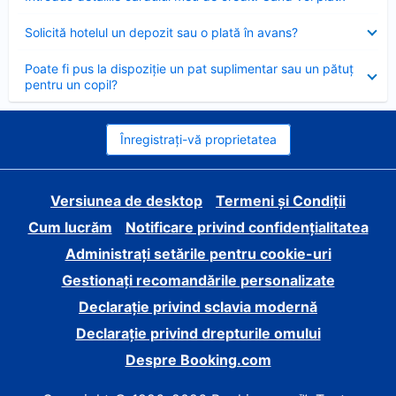
închis
Element
Solicită hotelul un depozit sau o plată în avans?
închis
Element
Poate fi pus la dispoziție un pat suplimentar sau un pătuț
închis
pentru un copil?
Înregistrați-vă proprietatea
Versiunea de desktop
Termeni și Condiții
Cum lucrăm
Notificare privind confidențialitatea
Administrați setările pentru cookie-uri
Gestionați recomandările personalizate
Declarație privind sclavia modernă
Declarație privind drepturile omului
Despre Booking.com