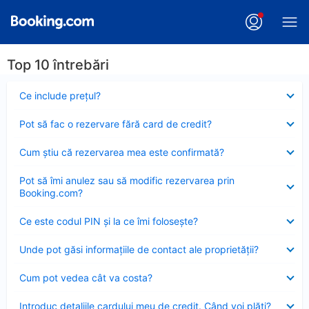
Top 10 întrebări
Element
Ce include preţul?
închis
Element
Pot să fac o rezervare fără card de credit?
închis
Element
Cum ştiu că rezervarea mea este confirmată?
închis
Element
Pot să îmi anulez sau să modific rezervarea prin
închis
Booking.com?
Element
Ce este codul PIN şi la ce îmi foloseşte?
închis
Element
Unde pot găsi informațiile de contact ale proprietății?
închis
Element
Cum pot vedea cât va costa?
închis
Element
Introduc detaliile cardului meu de credit. Când voi plăti?