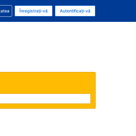
vire la rezervarea dvs.
tatea
Înregistrați-vă
Autentificați-vă
u nou românesc
e Română