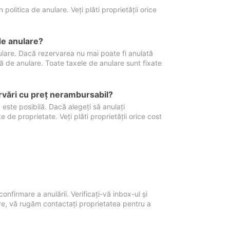
politica de anulare. Veți plăti proprietății orice
de anulare?
nulare. Dacă rezervarea nu mai poate fi anulată
xă de anulare. Toate taxele de anulare sunt fixate
rvări cu preţ nerambursabil?
 este posibilă. Dacă alegeți să anulați
 de proprietate. Veți plăti proprietății orice cost
onfirmare a anulării. Verificați-vă inbox-ul și
ore, vă rugăm contactați proprietatea pentru a