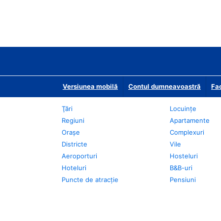
Versiunea mobilă
Contul dumneavoastră
Fac
Ţări
Locuințe
Regiuni
Apartamente
Oraşe
Complexuri
Districte
Vile
Aeroporturi
Hosteluri
Hoteluri
B&B-uri
Puncte de atracţie
Pensiuni