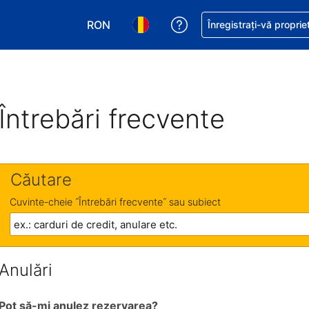
RON
Primiți asistență cu pri
Înregistrați-vă proprie
Alegeţi moneda. Moneda actuală este Le
Alegeți limba. Limba actuală est
Întrebări frecvente
Căutare
Cuvinte-cheie ˝Întrebări frecvente˝ sau subiect
Anulări
Pot să-mi anulez rezervarea?