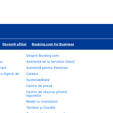
Deveniţi afiliat
Booking.com for Business
Despre Booking.com
ne
Asistență de la Serviciul Clienți
urant
Asistență pentru Parteneri
ru Agenți de
Careers
Sustenabilitate
Centru de presă
Centru de resurse privind
siguranța
Relații cu investitorii
Termeni și Condiții