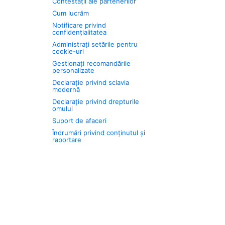
Contestații ale partenerilor
Cum lucrăm
Notificare privind
confidențialitatea
Administrați setările pentru
cookie-uri
Gestionați recomandările
personalizate
Declarație privind sclavia
modernă
Declarație privind drepturile
omului
Suport de afaceri
Îndrumări privind conținutul și
raportare