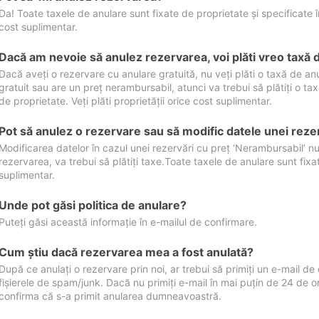
Da! Toate taxele de anulare sunt fixate de proprietate și specificate în 
cost suplimentar.
Dacă am nevoie să anulez rezervarea, voi plăti vreo taxă 
Dacă aveți o rezervare cu anulare gratuită, nu veți plăti o taxă de a
gratuit sau are un preț nerambursabil, atunci va trebui să plătiți o ta
de proprietate. Veți plăti proprietății orice cost suplimentar.
Pot să anulez o rezervare sau să modific datele unei reze
Modificarea datelor în cazul unei rezervări cu preț ‘Nerambursabil’ nu
rezervarea, va trebui să plătiți taxe.Toate taxele de anulare sunt fixate
suplimentar.
Unde pot găsi politica de anulare?
Puteți găsi această informație în e-mailul de confirmare.
Cum ştiu dacă rezervarea mea a fost anulată?
După ce anulați o rezervare prin noi, ar trebui să primiți un e-mail de c
fișierele de spam/junk. Dacă nu primiți e-mail în mai puțin de 24 de 
confirma că s-a primit anularea dumneavoastră.