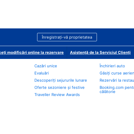
Înregistrați-vă proprietatea
eți modificări online la rezervare
Asistență de la Serviciul Clienți
Cazări unice
Închirieri auto
Evaluări
Găsiți curse aerie
Descoperiți sejururile lunare
Rezervări la resta
Oferte sezoniere și festive
Booking.com pent
călătorie
Traveller Review Awards