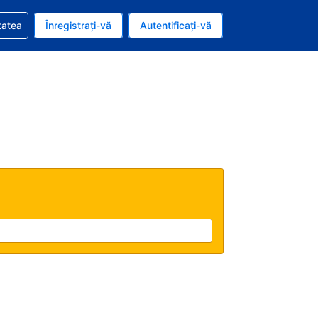
vire la rezervarea dvs.
tatea
Înregistrați-vă
Autentificați-vă
u nou românesc
e Română