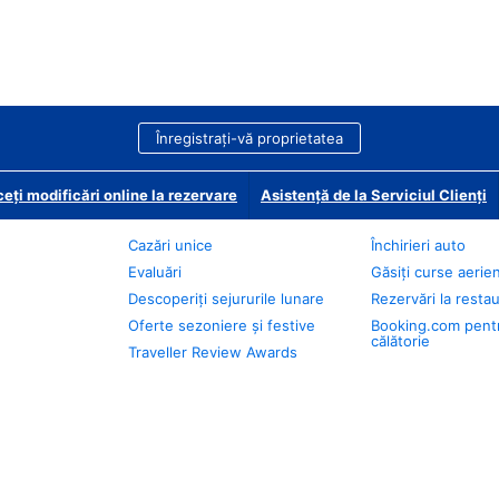
Înregistrați-vă proprietatea
eți modificări online la rezervare
Asistență de la Serviciul Clienți
Cazări unice
Închirieri auto
Evaluări
Găsiți curse aerie
Descoperiți sejururile lunare
Rezervări la resta
Oferte sezoniere și festive
Booking.com pent
călătorie
Traveller Review Awards