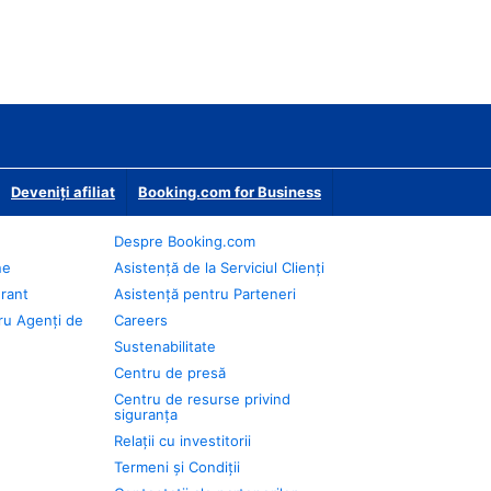
Deveniţi afiliat
Booking.com for Business
Despre Booking.com
ne
Asistență de la Serviciul Clienți
urant
Asistență pentru Parteneri
ru Agenți de
Careers
Sustenabilitate
Centru de presă
Centru de resurse privind
siguranța
Relații cu investitorii
Termeni și Condiții