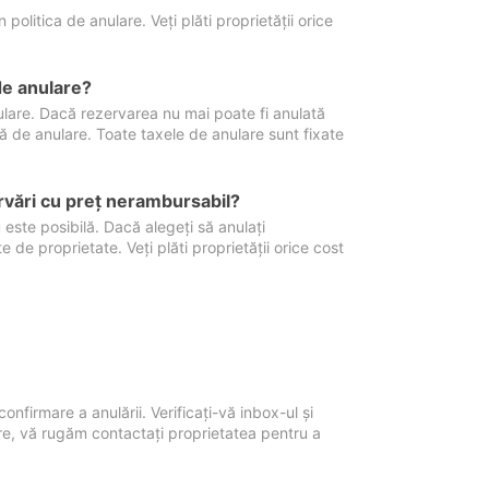
politica de anulare. Veți plăti proprietății orice
de anulare?
nulare. Dacă rezervarea nu mai poate fi anulată
xă de anulare. Toate taxele de anulare sunt fixate
rvări cu preţ nerambursabil?
 este posibilă. Dacă alegeți să anulați
 de proprietate. Veți plăti proprietății orice cost
onfirmare a anulării. Verificați-vă inbox-ul și
ore, vă rugăm contactați proprietatea pentru a