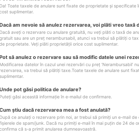
Da! Toate taxele de anulare sunt fixate de proprietate și specificate în 
cost suplimentar.
Dacă am nevoie să anulez rezervarea, voi plăti vreo taxă 
Dacă aveți o rezervare cu anulare gratuită, nu veți plăti o taxă de a
gratuit sau are un preț nerambursabil, atunci va trebui să plătiți o ta
de proprietate. Veți plăti proprietății orice cost suplimentar.
Pot să anulez o rezervare sau să modific datele unei reze
Modificarea datelor în cazul unei rezervări cu preț ‘Nerambursabil’ nu
rezervarea, va trebui să plătiți taxe.Toate taxele de anulare sunt fixate
suplimentar.
Unde pot găsi politica de anulare?
Puteți găsi această informație în e-mailul de confirmare.
Cum ştiu dacă rezervarea mea a fost anulată?
După ce anulați o rezervare prin noi, ar trebui să primiți un e-mail de c
fișierele de spam/junk. Dacă nu primiți e-mail în mai puțin de 24 de 
confirma că s-a primit anularea dumneavoastră.