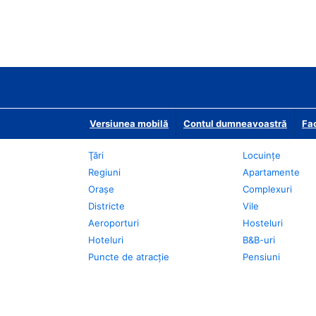
Versiunea mobilă
Contul dumneavoastră
Fac
Ţări
Locuințe
Regiuni
Apartamente
Oraşe
Complexuri
Districte
Vile
Aeroporturi
Hosteluri
Hoteluri
B&B-uri
Puncte de atracţie
Pensiuni