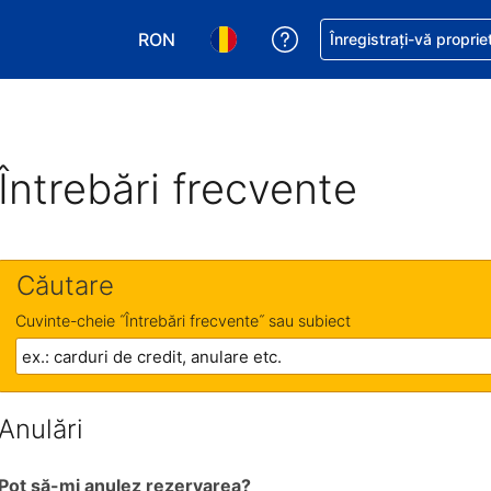
RON
Primiți asistență cu pri
Înregistrați-vă proprie
Alegeţi moneda. Moneda actuală este Le
Alegeți limba. Limba actuală est
Întrebări frecvente
Căutare
Cuvinte-cheie ˝Întrebări frecvente˝ sau subiect
Anulări
Pot să-mi anulez rezervarea?