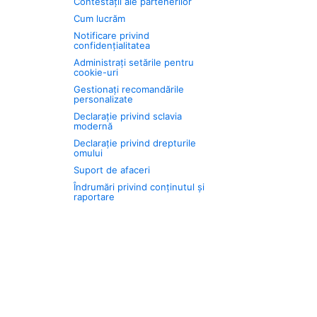
Contestații ale partenerilor
Cum lucrăm
Notificare privind
confidențialitatea
Administrați setările pentru
cookie-uri
Gestionați recomandările
personalizate
Declarație privind sclavia
modernă
Declarație privind drepturile
omului
Suport de afaceri
Îndrumări privind conținutul și
raportare