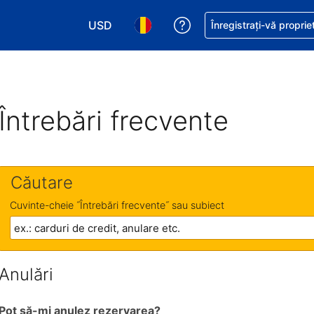
USD
Primiți asistență cu pri
Înregistrați-vă proprie
Alegeţi moneda. Moneda actuală este Dol
Alegeți limba. Limba actuală est
Întrebări frecvente
Căutare
Cuvinte-cheie ˝Întrebări frecvente˝ sau subiect
Anulări
Pot să-mi anulez rezervarea?