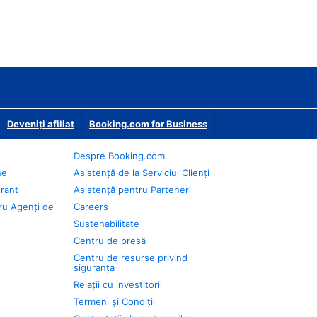
Deveniţi afiliat
Booking.com for Business
Despre Booking.com
ne
Asistență de la Serviciul Clienți
urant
Asistență pentru Parteneri
ru Agenți de
Careers
Sustenabilitate
Centru de presă
Centru de resurse privind
siguranța
Relații cu investitorii
Termeni și Condiții