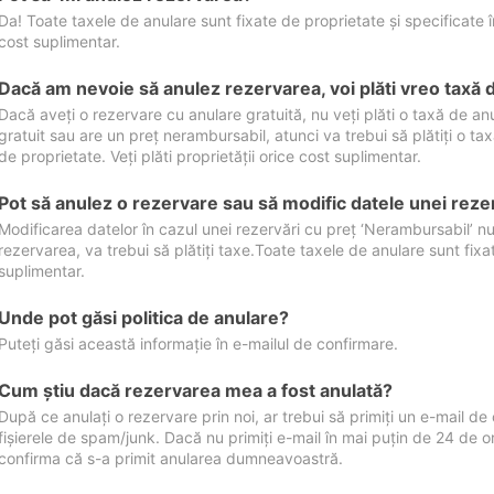
Da! Toate taxele de anulare sunt fixate de proprietate și specificate în 
cost suplimentar.
Dacă am nevoie să anulez rezervarea, voi plăti vreo taxă 
Dacă aveți o rezervare cu anulare gratuită, nu veți plăti o taxă de a
gratuit sau are un preț nerambursabil, atunci va trebui să plătiți o ta
de proprietate. Veți plăti proprietății orice cost suplimentar.
Pot să anulez o rezervare sau să modific datele unei reze
Modificarea datelor în cazul unei rezervări cu preț ‘Nerambursabil’ nu
rezervarea, va trebui să plătiți taxe.Toate taxele de anulare sunt fixate
suplimentar.
Unde pot găsi politica de anulare?
Puteți găsi această informație în e-mailul de confirmare.
Cum ştiu dacă rezervarea mea a fost anulată?
După ce anulați o rezervare prin noi, ar trebui să primiți un e-mail de c
fișierele de spam/junk. Dacă nu primiți e-mail în mai puțin de 24 de 
confirma că s-a primit anularea dumneavoastră.