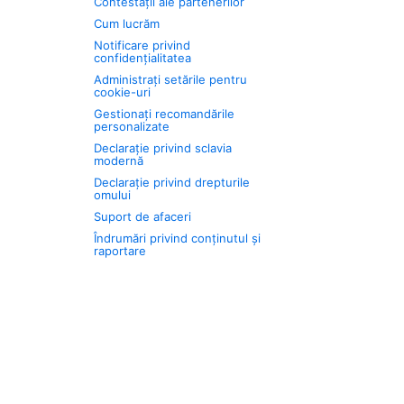
Contestații ale partenerilor
Cum lucrăm
Notificare privind
confidențialitatea
Administrați setările pentru
cookie-uri
Gestionați recomandările
personalizate
Declarație privind sclavia
modernă
Declarație privind drepturile
omului
Suport de afaceri
Îndrumări privind conținutul și
raportare