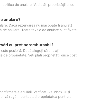
politica de anulare. Veți plăti proprietății orice
de anulare?
nulare. Dacă rezervarea nu mai poate fi anulată
xă de anulare. Toate taxele de anulare sunt fixate
rvări cu preţ nerambursabil?
 este posibilă. Dacă alegeți să anulați
 de proprietate. Veți plăti proprietății orice cost
onfirmare a anulării. Verificați-vă inbox-ul și
ore, vă rugăm contactați proprietatea pentru a