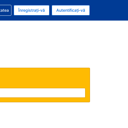
vire la rezervarea dvs.
tatea
Înregistrați-vă
Autentificați-vă
ar american
e Română