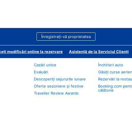
Înregistrați-vă proprietatea
eți modificări online la rezervare
Asistență de la Serviciul Clienți
Cazări unice
Închirieri auto
Evaluări
Găsiți curse aerie
Descoperiți sejururile lunare
Rezervări la resta
Oferte sezoniere și festive
Booking.com pent
călătorie
Traveller Review Awards