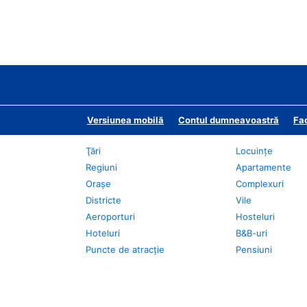
Versiunea mobilă
Contul dumneavoastră
Fac
Ţări
Locuințe
Regiuni
Apartamente
Oraşe
Complexuri
Districte
Vile
Aeroporturi
Hosteluri
Hoteluri
B&B-uri
Puncte de atracţie
Pensiuni