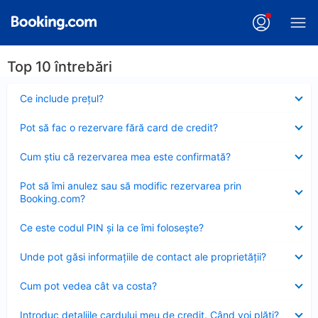
Top 10 întrebări
Element
Ce include preţul?
închis
Element
Pot să fac o rezervare fără card de credit?
închis
Element
Cum ştiu că rezervarea mea este confirmată?
închis
Element
Pot să îmi anulez sau să modific rezervarea prin
închis
Booking.com?
Element
Ce este codul PIN şi la ce îmi foloseşte?
închis
Element
Unde pot găsi informațiile de contact ale proprietății?
închis
Element
Cum pot vedea cât va costa?
închis
Element
Introduc detaliile cardului meu de credit. Când voi plăti?