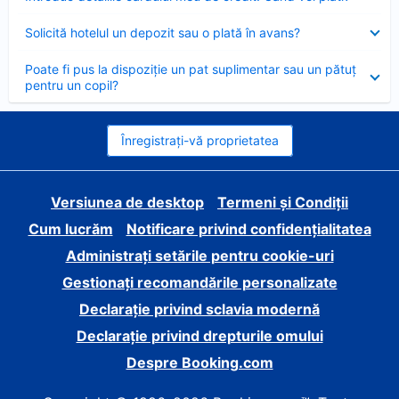
închis
Element
Solicită hotelul un depozit sau o plată în avans?
închis
Element
Poate fi pus la dispoziție un pat suplimentar sau un pătuț
închis
pentru un copil?
Înregistrați-vă proprietatea
Versiunea de desktop
Termeni și Condiții
Cum lucrăm
Notificare privind confidențialitatea
Administrați setările pentru cookie-uri
Gestionați recomandările personalizate
Declarație privind sclavia modernă
Declarație privind drepturile omului
Despre Booking.com