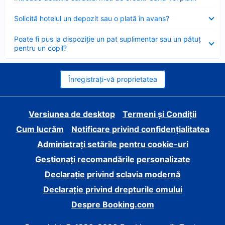
închis
Element
Solicită hotelul un depozit sau o plată în avans?
închis
Element
Poate fi pus la dispoziție un pat suplimentar sau un pătuț
închis
pentru un copil?
Înregistrați-vă proprietatea
Versiunea de desktop
Termeni și Condiții
Cum lucrăm
Notificare privind confidențialitatea
Administrați setările pentru cookie-uri
Gestionați recomandările personalizate
Declarație privind sclavia modernă
Declarație privind drepturile omului
Despre Booking.com