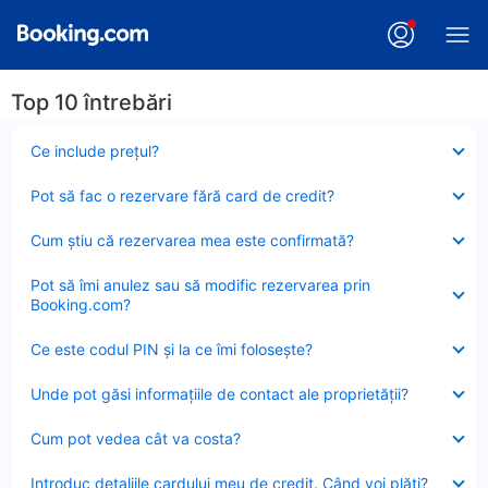
Top 10 întrebări
Element
Ce include preţul?
închis
Element
Pot să fac o rezervare fără card de credit?
închis
Element
Cum ştiu că rezervarea mea este confirmată?
închis
Element
Pot să îmi anulez sau să modific rezervarea prin
închis
Booking.com?
Element
Ce este codul PIN şi la ce îmi foloseşte?
închis
Element
Unde pot găsi informațiile de contact ale proprietății?
închis
Element
Cum pot vedea cât va costa?
închis
Element
Introduc detaliile cardului meu de credit. Când voi plăti?