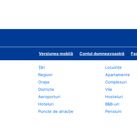
Versiunea mobilă
Contul dumneavoastră
Fac
Ţări
Locuințe
Regiuni
Apartamente
Oraşe
Complexuri
Districte
Vile
Aeroporturi
Hosteluri
Hoteluri
B&B-uri
Puncte de atracţie
Pensiuni