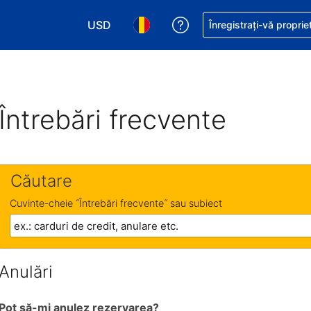
USD
Primiți asistență cu pri
Înregistrați-vă proprie
Alegeţi moneda. Moneda actuală este Dol
Alegeți limba. Limba actuală est
Întrebări frecvente
Căutare
Cuvinte-cheie ˝Întrebări frecvente˝ sau subiect
Anulări
Pot să-mi anulez rezervarea?