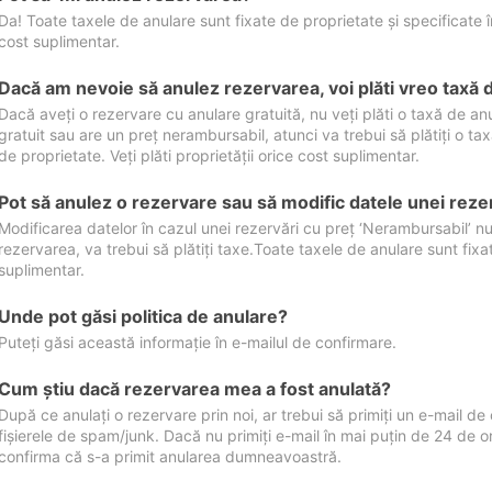
Da! Toate taxele de anulare sunt fixate de proprietate și specificate în 
cost suplimentar.
Dacă am nevoie să anulez rezervarea, voi plăti vreo taxă 
Dacă aveți o rezervare cu anulare gratuită, nu veți plăti o taxă de a
gratuit sau are un preț nerambursabil, atunci va trebui să plătiți o ta
de proprietate. Veți plăti proprietății orice cost suplimentar.
Pot să anulez o rezervare sau să modific datele unei reze
Modificarea datelor în cazul unei rezervări cu preț ‘Nerambursabil’ nu
rezervarea, va trebui să plătiți taxe.Toate taxele de anulare sunt fixate
suplimentar.
Unde pot găsi politica de anulare?
Puteți găsi această informație în e-mailul de confirmare.
Cum ştiu dacă rezervarea mea a fost anulată?
După ce anulați o rezervare prin noi, ar trebui să primiți un e-mail de c
fișierele de spam/junk. Dacă nu primiți e-mail în mai puțin de 24 de 
confirma că s-a primit anularea dumneavoastră.