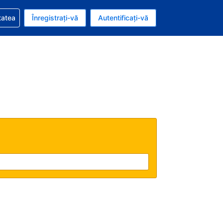
vire la rezervarea dvs.
tatea
Înregistrați-vă
Autentificați-vă
ar american
e Română