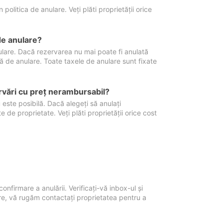
politica de anulare. Veți plăti proprietății orice
de anulare?
nulare. Dacă rezervarea nu mai poate fi anulată
xă de anulare. Toate taxele de anulare sunt fixate
rvări cu preţ nerambursabil?
 este posibilă. Dacă alegeți să anulați
 de proprietate. Veți plăti proprietății orice cost
onfirmare a anulării. Verificați-vă inbox-ul și
ore, vă rugăm contactați proprietatea pentru a