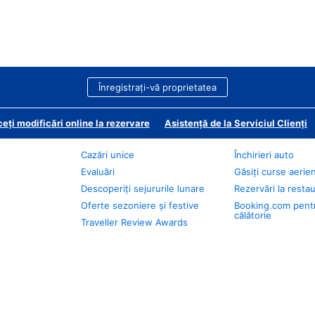
Înregistrați-vă proprietatea
eți modificări online la rezervare
Asistență de la Serviciul Clienți
Cazări unice
Închirieri auto
Evaluări
Găsiți curse aerie
Descoperiți sejururile lunare
Rezervări la resta
Oferte sezoniere și festive
Booking.com pent
călătorie
Traveller Review Awards