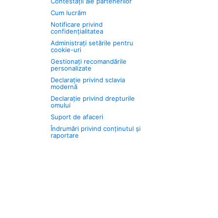
Contestații ale partenerilor
Cum lucrăm
Notificare privind
confidențialitatea
Administrați setările pentru
cookie-uri
Gestionați recomandările
personalizate
Declarație privind sclavia
modernă
Declarație privind drepturile
omului
Suport de afaceri
Îndrumări privind conținutul și
raportare