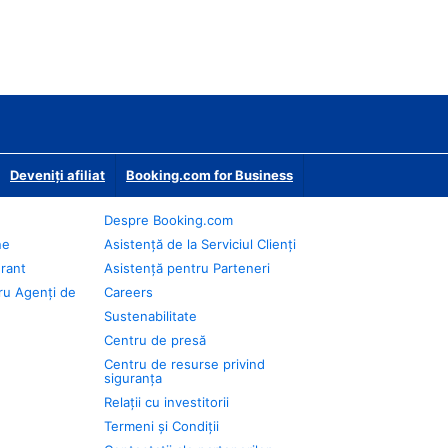
Deveniţi afiliat
Booking.com for Business
Despre Booking.com
ne
Asistență de la Serviciul Clienți
urant
Asistență pentru Parteneri
ru Agenți de
Careers
Sustenabilitate
Centru de presă
Centru de resurse privind
siguranța
Relații cu investitorii
Termeni și Condiții